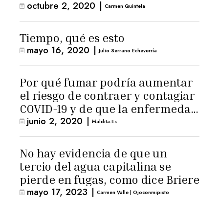
octubre 2, 2020
|
Carmen Quintela
Tiempo, qué es esto
mayo 16, 2020
|
Julio Serrano Echeverría
Por qué fumar podría aumentar
el riesgo de contraer y contagiar
COVID-19 y de que la enfermedad
junio 2, 2020
|
sea más grave
Maldita.es
No hay evidencia de que un
tercio del agua capitalina se
pierde en fugas, como dice Briere
mayo 17, 2023
|
Carmen Valle | Ojoconmipisto