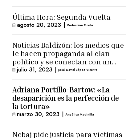
Última Hora: Segunda Vuelta
agosto 20, 2023
|
Redacción Ocote
Noticias Baldizón: los medios que
le hacen propaganda al clan
político y se conectan con un
julio 31, 2023
|
hombre de confianza de
José David López Vicente
Giammattei
Adriana Portillo-Bartow: «La
desaparición es la perfección de
la tortura»
marzo 30, 2023
|
Angélica Medinilla
Nebaj pide justicia para víctimas