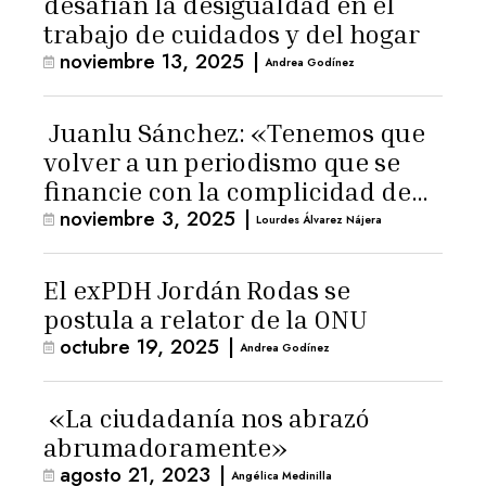
desafían la desigualdad en el
trabajo de cuidados y del hogar
noviembre 13, 2025
|
Andrea Godínez
Juanlu Sánchez: «Tenemos que
volver a un periodismo que se
financie con la complicidad de
noviembre 3, 2025
|
los lectores»
Lourdes Álvarez Nájera
El exPDH Jordán Rodas se
postula a relator de la ONU
octubre 19, 2025
|
Andrea Godínez
«La ciudadanía nos abrazó
abrumadoramente»
agosto 21, 2023
|
Angélica Medinilla