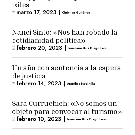
ixiles
marzo 17, 2023
|
Christian Gutiérrez
Nanci Sinto: «Nos han robado la
cotidianidad política»
febrero 20, 2023
|
Ixmucané Us Y Diego León
Un año con sentencia a la espera
de justicia
febrero 14, 2023
|
Angélica Medinilla
Sara Curruchich: «No somos un
objeto para convocar al turismo»
febrero 10, 2023
|
Ixmucané Us Y Diego León