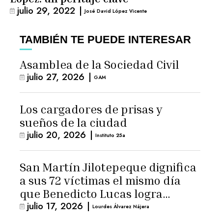
julio 29, 2022
|
José David López Vicente
TAMBIÉN TE PUEDE INTERESAR
Asamblea de la Sociedad Civil
julio 27, 2026
|
GAM
Los cargadores de prisas y
sueños de la ciudad
julio 20, 2026
|
Instituto 25a
San Martín Jilotepeque dignifica
a sus 72 víctimas el mismo día
que Benedicto Lucas logra
julio 17, 2026
|
arresto domiciliario
Lourdes Álvarez Nájera