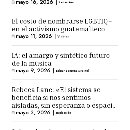
mayo 16, 2026
|
Latinoamérica
Redacción
El costo de nombrarse LGBTIQ+
en el activismo guatemalteco
mayo 11, 2026
|
Visibles
IA: el amargo y sintético futuro
de la música
mayo 9, 2026
|
Edgar Zamora Orpinel
Rebeca Lane: «El sistema se
beneficia si nos sentimos
aisladas, sin esperanza o espacio
mayo 3, 2026
|
para la ternura»
Redacción