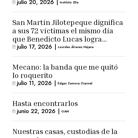
julio 20, 2026
|
Instituto 25a
San Martín Jilotepeque dignifica
a sus 72 víctimas el mismo día
que Benedicto Lucas logra
julio 17, 2026
|
arresto domiciliario
Lourdes Álvarez Nájera
Mecano: la banda que me quitó
lo roquerito
julio 11, 2026
|
Edgar Zamora Orpinel
Hasta encontrarlos
junio 22, 2026
|
GAM
Nuestras casas, custodias de la