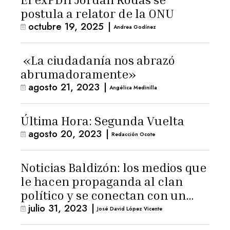
postula a relator de la ONU
octubre 19, 2025
|
Andrea Godínez
«La ciudadanía nos abrazó
abrumadoramente»
agosto 21, 2023
|
Angélica Medinilla
Última Hora: Segunda Vuelta
agosto 20, 2023
|
Redacción Ocote
Noticias Baldizón: los medios que
le hacen propaganda al clan
político y se conectan con un
julio 31, 2023
|
hombre de confianza de
José David López Vicente
Giammattei