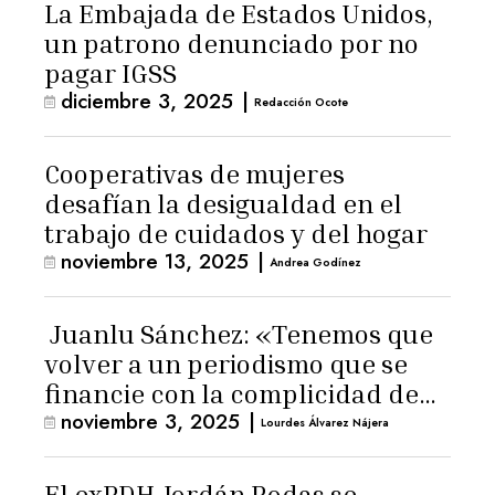
La Embajada de Estados Unidos,
un patrono denunciado por no
pagar IGSS
diciembre 3, 2025
|
Redacción Ocote
Cooperativas de mujeres
desafían la desigualdad en el
trabajo de cuidados y del hogar
noviembre 13, 2025
|
Andrea Godínez
Juanlu Sánchez: «Tenemos que
volver a un periodismo que se
financie con la complicidad de
noviembre 3, 2025
|
los lectores»
Lourdes Álvarez Nájera
El exPDH Jordán Rodas se