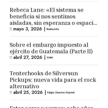
Rebeca Lane: «El sistema se
beneficia si nos sentimos
aisladas, sin esperanza o espacio
mayo 3, 2026
|
para la ternura»
Redacción
Sobre el embargo impuesto al
ejército de Guatemala (Parte II)
abril 27, 2026
|
GAM
Tenterhooks de Silversun
Pickups: nueva vida para el rock
alternativo
abril 25, 2026
|
Edgar Zamora Orpinel