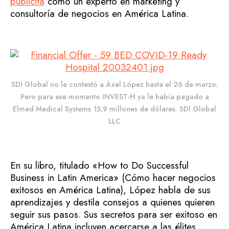
publicita
como un experto en marketing y
consultoría de negocios en América Latina.
SDI Global no le contestó a Áxel López hasta el 26 de marzo.
Pero para ese momento INVEST-H ya le había pagado a
Elmed Medical Systems 15,9 millones de dólares. SDI Global
LLC
En su libro, titulado «How to Do Successful
Business in Latin America» (Cómo hacer negocios
exitosos en América Latina), López habla de sus
aprendizajes y destila consejos a quienes quieren
seguir sus pasos. Sus secretos para ser exitoso en
América Latina incluyen acercarse a las élites