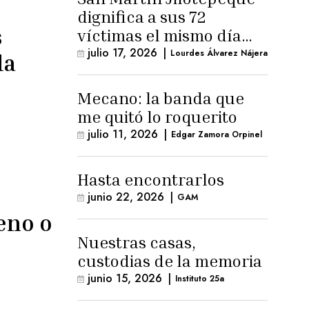
dignifica a sus 72
s
víctimas el mismo día
que Benedicto Lucas
julio 17, 2026
|
Lourdes Álvarez Nájera
la
logra arresto
domiciliario
Mecano: la banda que
me quitó lo roquerito
julio 11, 2026
|
Edgar Zamora Orpinel
Hasta encontrarlos
junio 22, 2026
|
GAM
eno o
Nuestras casas,
custodias de la memoria
junio 15, 2026
|
Instituto 25a