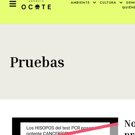
AMBIENTE
CULTURA
DEM
QUIÉN
Pruebas
No
pr