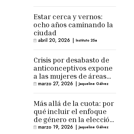
Estar cerca y vernos:
ocho años caminando la
ciudad
abril 20, 2026
|
Instituto 25a
Crisis por desabasto de
anticonceptivos expone
a las mujeres de áreas
rurales
marzo 27, 2026
|
Jaqueline Gálvez
Más allá de la cuota: por
qué incluir el enfoque
de género en la elección
de Fiscal General
marzo 19, 2026
|
Jaqueline Gálvez