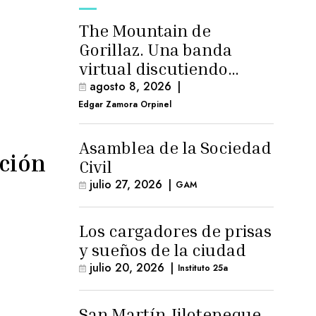
The Mountain de
Gorillaz. Una banda
virtual discutiendo
cosas humanas
agosto 8, 2026
|
Edgar Zamora Orpinel
Asamblea de la Sociedad
ación
Civil
julio 27, 2026
|
GAM
Los cargadores de prisas
y sueños de la ciudad
julio 20, 2026
|
Instituto 25a
San Martín Jilotepeque