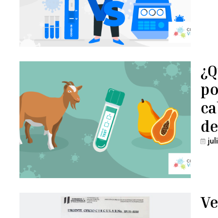
¿Q
po
ca
de
ju
Ve