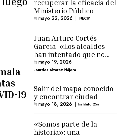
 luego
recuperar la eficacia del
Ministerio Público
mayo 22, 2026
|
INECIP
Juan Arturo Cortés
García: «Los alcaldes
han intentado que no
exista el terreno
mayo 19, 2026
|
emala
comunal»
Lourdes Álvarez Nájera
ntas
Salir del mapa conocido
VID-19
y encontrar ciudad
mayo 18, 2026
|
Instituto 25a
«Somos parte de la
historia»: una