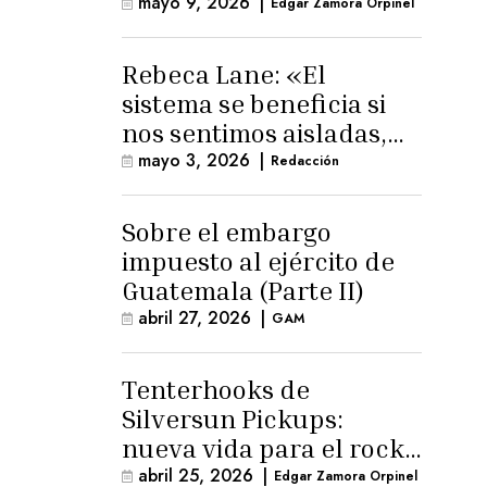
mayo 9, 2026
|
Edgar Zamora Orpinel
Rebeca Lane: «El
sistema se beneficia si
nos sentimos aisladas,
sin esperanza o espacio
mayo 3, 2026
|
Redacción
para la ternura»
Sobre el embargo
impuesto al ejército de
Guatemala (Parte II)
abril 27, 2026
|
GAM
Tenterhooks de
Silversun Pickups:
nueva vida para el rock
alternativo
abril 25, 2026
|
Edgar Zamora Orpinel