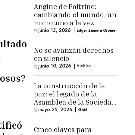
Angine de Poitrine:
cambiando el mundo, un
microtono a la vez
junio 13, 2026
|
Edgar Zamora Orpinel
ultado
No se avanzan derechos
a
en silencio
junio 10, 2026
|
Visibles
uosos?
La construcción de la
paz: el legado de la
Asamblea de la Sociedad
Civil
mayo 25, 2026
|
GAM
tificó
Cinco claves para