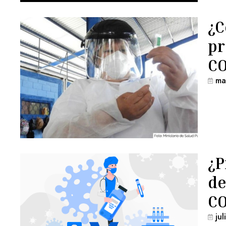
¿C
pr
CO
ma
¿P
de
CO
ju