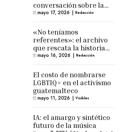
conversación sobre la
memoria trans
mayo 17, 2026
|
Redacción
masculina
«No teníamos
referentes»: el archivo
que rescata la historia
trans masculina en
mayo 16, 2026
|
Redacción
Latinoamérica
El costo de nombrarse
LGBTIQ+ en el activismo
guatemalteco
mayo 11, 2026
|
Visibles
IA: el amargo y sintético
futuro de la música