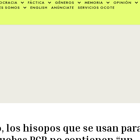
OCRACIA
FÁCTICA
GÉNEROS
MEMORIA
OPINIÓN
ES SOMOS
ENGLISH
ANÚNCIATE
SERVICIOS OCOTE
, los hisopos que se usan para
uebas PCR no contienen “un