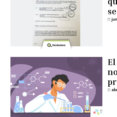
qu
se
ju
El
no
pr
ab