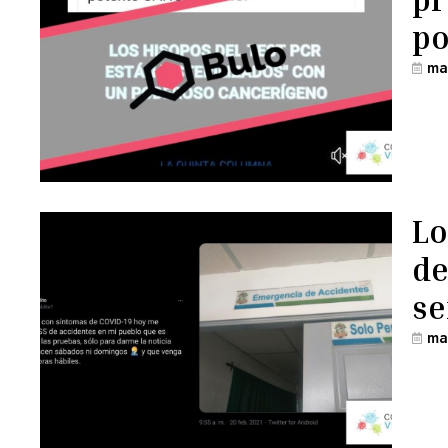
po
ma
Lo
de
s
ma