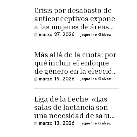
Crisis por desabasto de
anticonceptivos expone
a las mujeres de áreas
rurales
marzo 27, 2026
|
Jaqueline Gálvez
Más allá de la cuota: por
qué incluir el enfoque
de género en la elección
de Fiscal General
marzo 19, 2026
|
Jaqueline Gálvez
Liga de la Leche: «Las
salas de lactancia son
una necesidad de salud
pública»
marzo 13, 2026
|
Jaqueline Gálvez