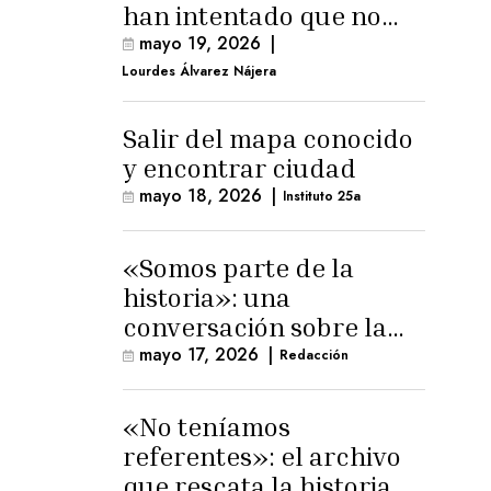
han intentado que no
exista el terreno
mayo 19, 2026
|
comunal»
Lourdes Álvarez Nájera
Salir del mapa conocido
y encontrar ciudad
mayo 18, 2026
|
Instituto 25a
«Somos parte de la
historia»: una
conversación sobre la
memoria trans
mayo 17, 2026
|
Redacción
masculina
«No teníamos
referentes»: el archivo
que rescata la historia