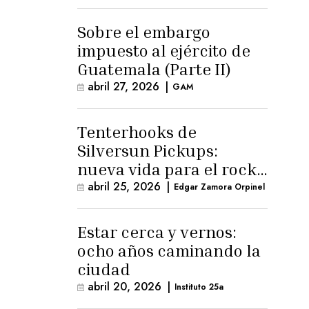
para la ternura»
Sobre el embargo
impuesto al ejército de
Guatemala (Parte II)
abril 27, 2026
|
GAM
Tenterhooks de
Silversun Pickups:
nueva vida para el rock
alternativo
abril 25, 2026
|
Edgar Zamora Orpinel
Estar cerca y vernos:
ocho años caminando la
ciudad
abril 20, 2026
|
Instituto 25a