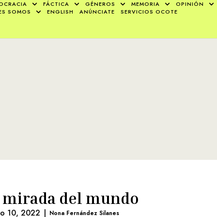
OCRACIA
FÁCTICA
GÉNEROS
MEMORIA
OPINIÓN
ES SOMOS
ENGLISH
ANÚNCIATE
SERVICIOS OCOTE
 mirada del mundo
lio 10, 2022
|
Nona Fernández Silanes