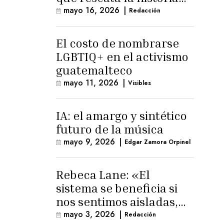
trans masculina en
mayo 16, 2026
|
Redacción
Latinoamérica
El costo de nombrarse
LGBTIQ+ en el activismo
guatemalteco
mayo 11, 2026
|
Visibles
IA: el amargo y sintético
futuro de la música
mayo 9, 2026
|
Edgar Zamora Orpinel
Rebeca Lane: «El
sistema se beneficia si
nos sentimos aisladas,
sin esperanza o espacio
mayo 3, 2026
|
Redacción