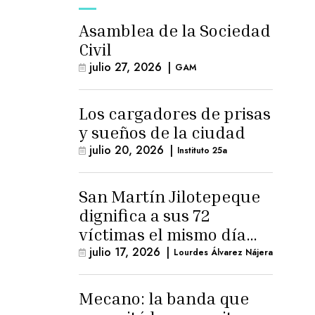
Asamblea de la Sociedad
Civil
julio 27, 2026
|
GAM
Los cargadores de prisas
y sueños de la ciudad
julio 20, 2026
|
Instituto 25a
San Martín Jilotepeque
dignifica a sus 72
víctimas el mismo día
que Benedicto Lucas
julio 17, 2026
|
Lourdes Álvarez Nájera
logra arresto
domiciliario
Mecano: la banda que