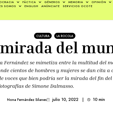
OCRACIA
FÁCTICA
GÉNEROS
MEMORIA
OPINIÓN
ES SOMOS
ENGLISH
ANÚNCIATE
SERVICIOS OCOTE
CULTURA
LA ROCOLA
 mirada del mu
na Fernández se mimetiza entre la multitud del 
e cientos de hombres y mujeres se dan cita a dia
e voces que bien podría ser la mirada del fin d
fotografías de Simone Dalmasso.
julio 10, 2022
|
10
min 
Nona Fernández Silanes