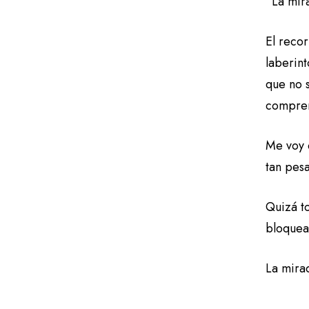
“La mir
El reco
laberint
que no 
compren
Me voy c
tan pes
Quizá t
bloquea
La mira