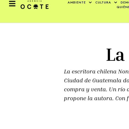
AMBIENTE
CULTURA
DEM
QUIÉN
La
La escritora chilena No
Ciudad de Guatemala dond
compra y venta. Un río d
propone la autora. Con 