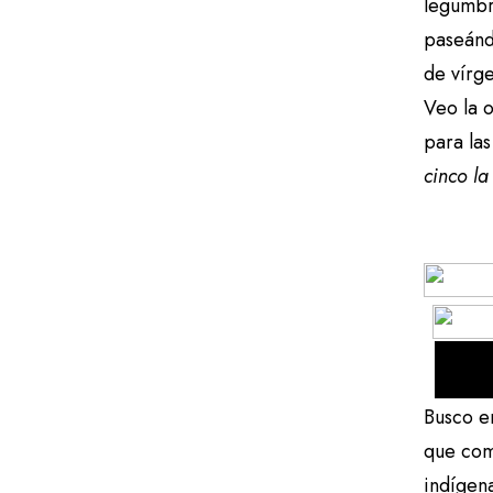
legumbr
paseánd
de vírge
Veo la o
para la
cinco la
Busco e
que com
indígen