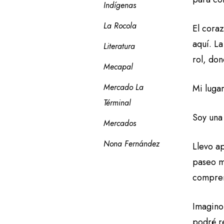
Indígenas
La Rocola
El cora
aquí. L
Literatura
rol, don
Mecapal
Mercado La 
Mi lugar
Términal
Soy una 
Mercados
Nona Fernández
Llevo ap
paseo m
compren
Imagino
podré re