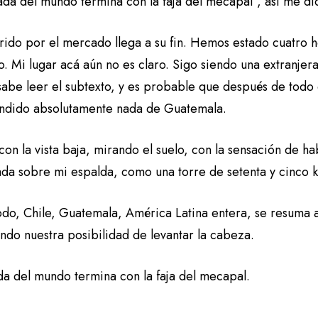
ada del mundo termina con la faja del mecapal”, así me di
rrido por el mercado llega a su fin. Hemos estado cuatro 
o. Mi lugar acá aún no es claro. Sigo siendo una extranje
sabe leer el subtexto, y es probable que después de todo 
dido absolutamente nada de Guatemala.
on la vista baja, mirando el suelo, con la sensación de h
ada sobre mi espalda, como una torre de setenta y cinco k
odo, Chile, Guatemala, América Latina entera, se resuma a 
ndo nuestra posibilidad de levantar la cabeza.
da del mundo termina con la faja del mecapal.