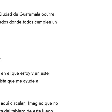
 Ciudad de Guatemala ocurre
úmedos donde todos cumplen un
o.
 en el que estoy y en este
ista que me ayude a
 aquí circulan. Imagino que no
a del tablero de este juego.