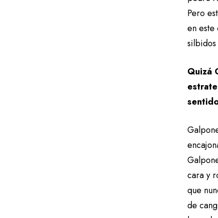
Pero est
en este 
silbido
Quizá G
estrate
sentido
Galpones
encajon
Galpone
cara y r
que nun
de cangr