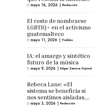
trans masculina en
mayo 16, 2026
|
Redacción
Latinoamérica
El costo de nombrarse
LGBTIQ+ en el activismo
guatemalteco
mayo 11, 2026
|
Visibles
IA: el amargo y sintético
futuro de la música
mayo 9, 2026
|
Edgar Zamora Orpinel
Rebeca Lane: «El
sistema se beneficia si
nos sentimos aisladas,
sin esperanza o espacio
mayo 3, 2026
|
Redacción