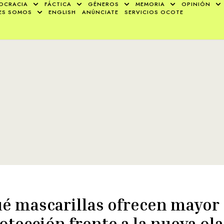
OCRACIA
FÁCTICA
GÉNEROS
MEMORIA
OPINIÓN
ES SOMOS
ENGLISH
ANÚNCIATE
SERVICIOS OCOTE
é mascarillas ofrecen mayor
otección frente a la nueva ola