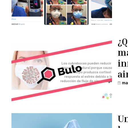
¿Q
ma
in
ai
ma
Un