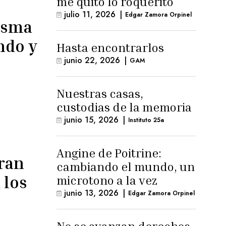
me quitó lo roquerito
julio 11, 2026
|
Edgar Zamora Orpinel
isma
ndo y
Hasta encontrarlos
junio 22, 2026
|
GAM
Nuestras casas,
custodias de la memoria
junio 15, 2026
|
Instituto 25a
Angine de Poitrine:
ran
cambiando el mundo, un
 los
microtono a la vez
junio 13, 2026
|
Edgar Zamora Orpinel