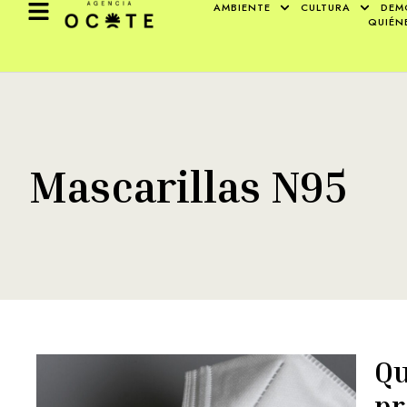
AMBIENTE
CULTURA
DEM
QUIÉN
Mascarillas N95
Qu
pr