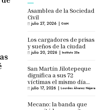
Asamblea de la Sociedad
Civil
julio 27, 2026
|
GAM
Los cargadores de prisas
y sueños de la ciudad
julio 20, 2026
|
Instituto 25a
las
é
San Martín Jilotepeque
dignifica a sus 72
víctimas el mismo día
que Benedicto Lucas
julio 17, 2026
|
Lourdes Álvarez Nájera
logra arresto
domiciliario
Mecano: la banda que