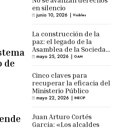
No se avanzan derechos
en silencio
junio 10, 2026
|
Visibles
La construcción de la
paz: el legado de la
Asamblea de la Sociedad
istema
Civil
mayo 25, 2026
|
GAM
o de
Cinco claves para
recuperar la eficacia del
Ministerio Público
mayo 22, 2026
|
INECIP
Juan Arturo Cortés
vende
García: «Los alcaldes