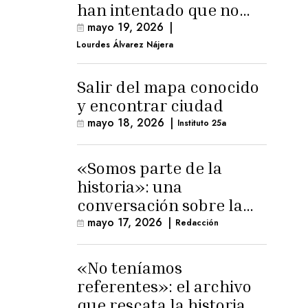
han intentado que no
exista el terreno
mayo 19, 2026
|
comunal»
Lourdes Álvarez Nájera
Salir del mapa conocido
y encontrar ciudad
mayo 18, 2026
|
Instituto 25a
«Somos parte de la
historia»: una
conversación sobre la
memoria trans
mayo 17, 2026
|
Redacción
masculina
«No teníamos
referentes»: el archivo
que rescata la historia