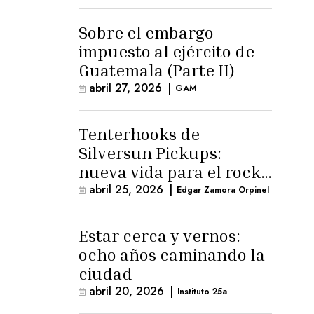
para la ternura»
Sobre el embargo
impuesto al ejército de
Guatemala (Parte II)
abril 27, 2026
|
GAM
Tenterhooks de
Silversun Pickups:
nueva vida para el rock
alternativo
abril 25, 2026
|
Edgar Zamora Orpinel
Estar cerca y vernos:
ocho años caminando la
ciudad
abril 20, 2026
|
Instituto 25a