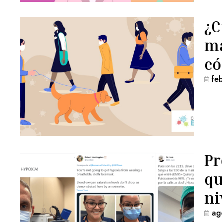
¿C
ma
có
fe
Pr
qu
ni
ag