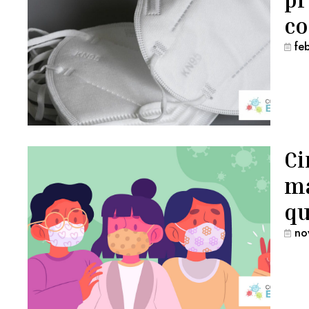
co
fe
Ci
ma
qu
no