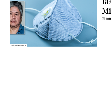
la
Mi
ma