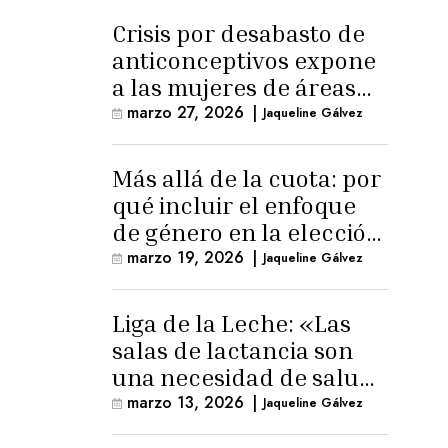
Crisis por desabasto de
anticonceptivos expone
a las mujeres de áreas
rurales
marzo 27, 2026
|
Jaqueline Gálvez
Más allá de la cuota: por
qué incluir el enfoque
de género en la elección
de Fiscal General
marzo 19, 2026
|
Jaqueline Gálvez
Liga de la Leche: «Las
salas de lactancia son
una necesidad de salud
pública»
marzo 13, 2026
|
Jaqueline Gálvez