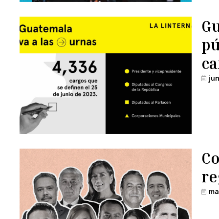
Gu
pú
ca
ju
Co
re
ma