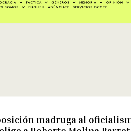
OCRACIA
FÁCTICA
GÉNEROS
MEMORIA
OPINIÓN
ES SOMOS
ENGLISH
ANÚNCIATE
SERVICIOS OCOTE
osición madruga al oficialis
elige a Roberto Molina Barre