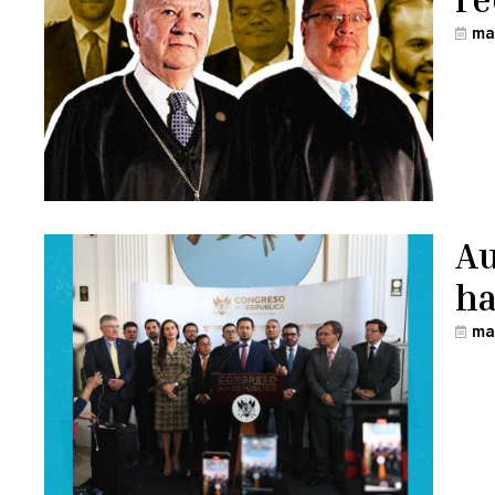
ma
Au
ha
ma