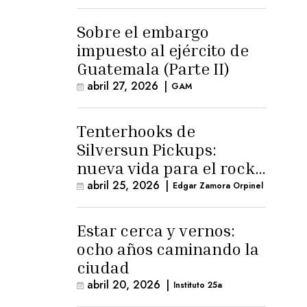
para la ternura»
Sobre el embargo
impuesto al ejército de
Guatemala (Parte II)
abril 27, 2026
|
GAM
Tenterhooks de
Silversun Pickups:
nueva vida para el rock
alternativo
abril 25, 2026
|
Edgar Zamora Orpinel
Estar cerca y vernos:
ocho años caminando la
ciudad
abril 20, 2026
|
Instituto 25a