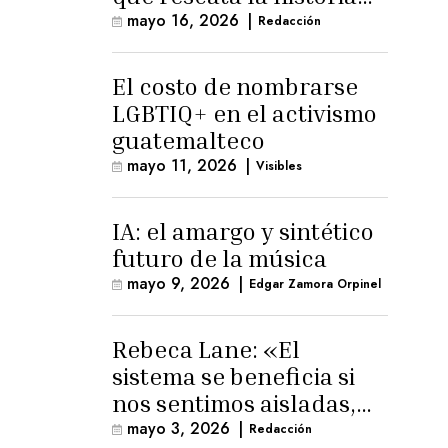
trans masculina en
mayo 16, 2026
|
Redacción
Latinoamérica
El costo de nombrarse
LGBTIQ+ en el activismo
guatemalteco
mayo 11, 2026
|
Visibles
IA: el amargo y sintético
futuro de la música
mayo 9, 2026
|
Edgar Zamora Orpinel
Rebeca Lane: «El
sistema se beneficia si
nos sentimos aisladas,
sin esperanza o espacio
mayo 3, 2026
|
Redacción