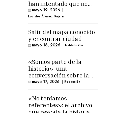
han intentado que no
exista el terreno
mayo 19, 2026
|
comunal»
Lourdes Álvarez Nájera
Salir del mapa conocido
y encontrar ciudad
mayo 18, 2026
|
Instituto 25a
«Somos parte de la
historia»: una
conversación sobre la
memoria trans
mayo 17, 2026
|
Redacción
masculina
«No teníamos
referentes»: el archivo
que rescata la historia