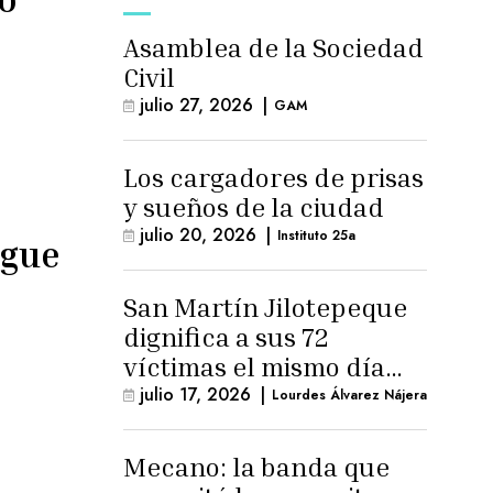
Asamblea de la Sociedad
Civil
julio 27, 2026
|
GAM
Los cargadores de prisas
y sueños de la ciudad
julio 20, 2026
|
Instituto 25a
igue
San Martín Jilotepeque
dignifica a sus 72
víctimas el mismo día
que Benedicto Lucas
julio 17, 2026
|
Lourdes Álvarez Nájera
logra arresto
domiciliario
Mecano: la banda que