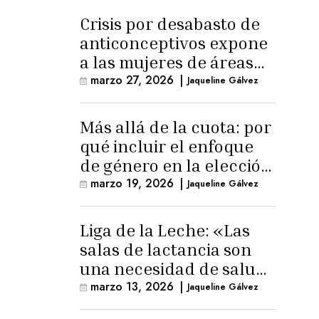
Crisis por desabasto de
anticonceptivos expone
a las mujeres de áreas
rurales
marzo 27, 2026
|
Jaqueline Gálvez
Más allá de la cuota: por
qué incluir el enfoque
de género en la elección
de Fiscal General
marzo 19, 2026
|
Jaqueline Gálvez
Liga de la Leche: «Las
salas de lactancia son
una necesidad de salud
pública»
marzo 13, 2026
|
Jaqueline Gálvez