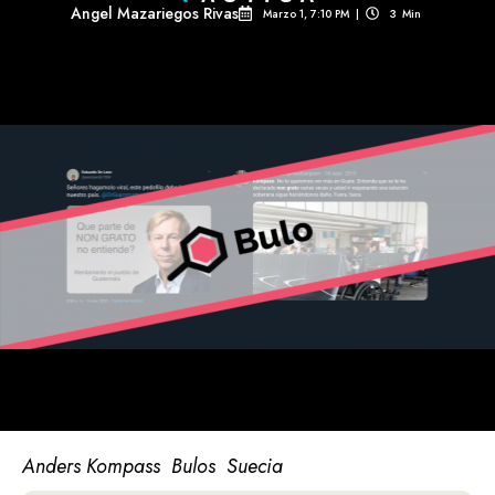
Angel Mazariegos Rivas
Marzo 1, 7:10 PM
|
3
Min 
Anders Kompass
Bulos
Suecia