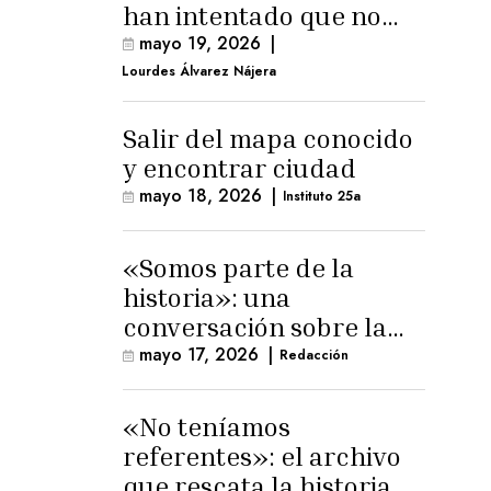
han intentado que no
exista el terreno
mayo 19, 2026
|
comunal»
Lourdes Álvarez Nájera
Salir del mapa conocido
y encontrar ciudad
mayo 18, 2026
|
Instituto 25a
«Somos parte de la
historia»: una
conversación sobre la
memoria trans
mayo 17, 2026
|
Redacción
masculina
«No teníamos
referentes»: el archivo
que rescata la historia