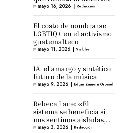
trans masculina en
mayo 16, 2026
|
Redacción
Latinoamérica
El costo de nombrarse
LGBTIQ+ en el activismo
guatemalteco
mayo 11, 2026
|
Visibles
IA: el amargo y sintético
futuro de la música
mayo 9, 2026
|
Edgar Zamora Orpinel
Rebeca Lane: «El
sistema se beneficia si
nos sentimos aisladas,
sin esperanza o espacio
mayo 3, 2026
|
Redacción