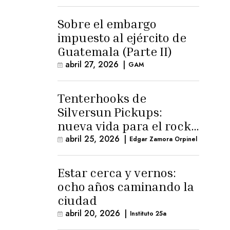
para la ternura»
Sobre el embargo
impuesto al ejército de
Guatemala (Parte II)
abril 27, 2026
|
GAM
Tenterhooks de
Silversun Pickups:
nueva vida para el rock
alternativo
abril 25, 2026
|
Edgar Zamora Orpinel
Estar cerca y vernos:
ocho años caminando la
ciudad
abril 20, 2026
|
Instituto 25a