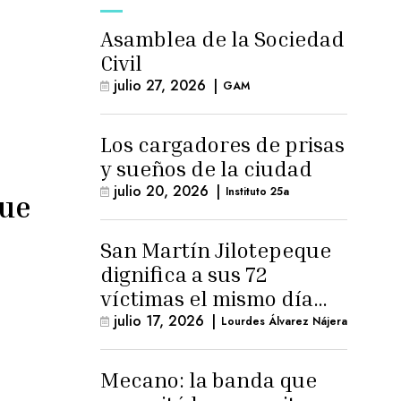
Asamblea de la Sociedad
Civil
julio 27, 2026
|
GAM
Los cargadores de prisas
y sueños de la ciudad
julio 20, 2026
|
Instituto 25a
que
San Martín Jilotepeque
dignifica a sus 72
víctimas el mismo día
que Benedicto Lucas
julio 17, 2026
|
Lourdes Álvarez Nájera
logra arresto
domiciliario
Mecano: la banda que