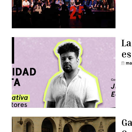
La
es
ma
Ga