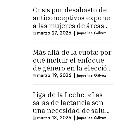
Crisis por desabasto de
anticonceptivos expone
a las mujeres de áreas
rurales
marzo 27, 2026
|
Jaqueline Gálvez
Más allá de la cuota: por
qué incluir el enfoque
de género en la elección
de Fiscal General
marzo 19, 2026
|
Jaqueline Gálvez
Liga de la Leche: «Las
salas de lactancia son
una necesidad de salud
pública»
marzo 13, 2026
|
Jaqueline Gálvez