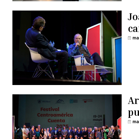
Jo
ca
ma
Ar
pu
ma