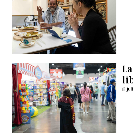
La
li
ju