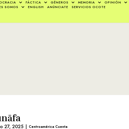
OCRACIA
FÁCTICA
GÉNEROS
MEMORIA
OPINIÓN
ES SOMOS
ENGLISH
ANÚNCIATE
SERVICIOS OCOTE
nāfa
lio 27, 2025
|
Centroamérica Cuenta