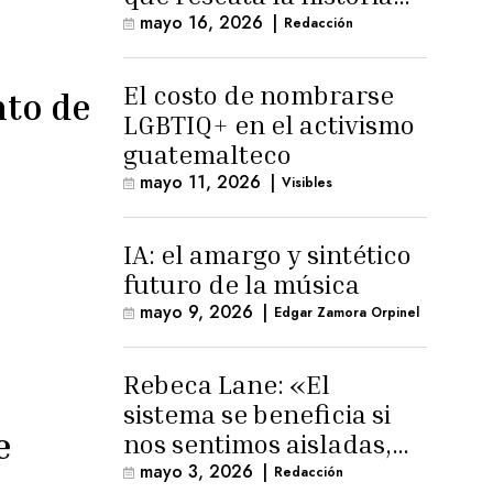
trans masculina en
mayo 16, 2026
|
Redacción
Latinoamérica
El costo de nombrarse
nto de
LGBTIQ+ en el activismo
guatemalteco
mayo 11, 2026
|
Visibles
IA: el amargo y sintético
futuro de la música
mayo 9, 2026
|
Edgar Zamora Orpinel
Rebeca Lane: «El
sistema se beneficia si
e
nos sentimos aisladas,
sin esperanza o espacio
mayo 3, 2026
|
Redacción