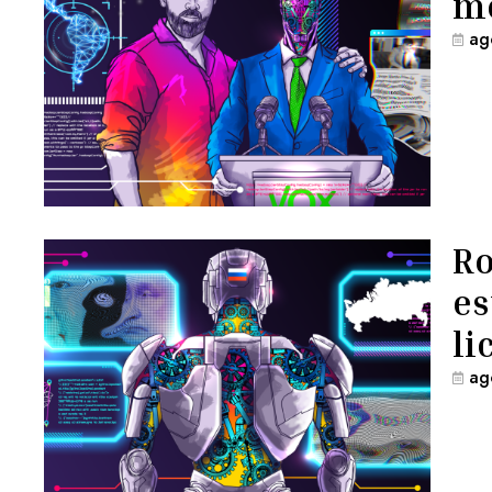
me
ag
Ro
es
li
ag