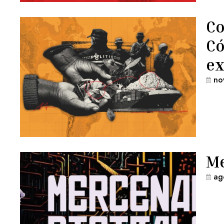
Co
Có
ex
no
Me
ag