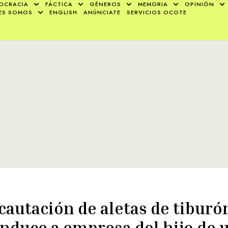
OCRACIA
FÁCTICA
GÉNEROS
MEMORIA
OPINIÓN
ES SOMOS
ENGLISH
ANÚNCIATE
SERVICIOS OCOTE
cautación de aletas de tiburó
nduce a empresa del hijo de 