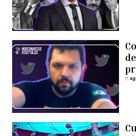
Co
de
pr
ag
Cu