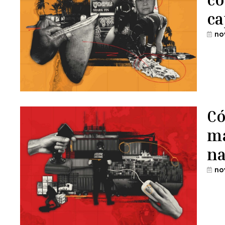
ca
no
Có
má
na
no