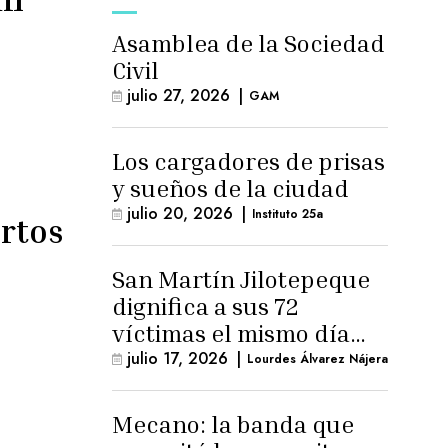
Asamblea de la Sociedad
Civil
julio 27, 2026
|
GAM
Los cargadores de prisas
y sueños de la ciudad
julio 20, 2026
|
Instituto 25a
ertos
San Martín Jilotepeque
dignifica a sus 72
víctimas el mismo día
que Benedicto Lucas
julio 17, 2026
|
Lourdes Álvarez Nájera
logra arresto
domiciliario
Mecano: la banda que