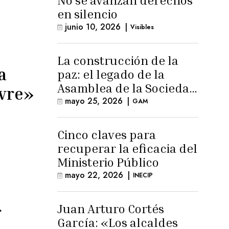
No se avanzan derechos
en silencio
junio 10, 2026
|
Visibles
La construcción de la
a
paz: el legado de la
Asamblea de la Sociedad
ivre»
Civil
mayo 25, 2026
|
GAM
Cinco claves para
recuperar la eficacia del
Ministerio Público
mayo 22, 2026
|
INECIP
Juan Arturo Cortés
r
García: «Los alcaldes