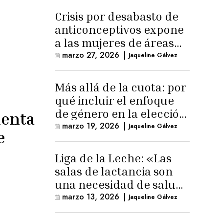
Crisis por desabasto de
anticonceptivos expone
a las mujeres de áreas
rurales
marzo 27, 2026
|
Jaqueline Gálvez
Más allá de la cuota: por
qué incluir el enfoque
de género en la elección
lenta
de Fiscal General
marzo 19, 2026
|
Jaqueline Gálvez
e
Liga de la Leche: «Las
salas de lactancia son
una necesidad de salud
pública»
marzo 13, 2026
|
Jaqueline Gálvez