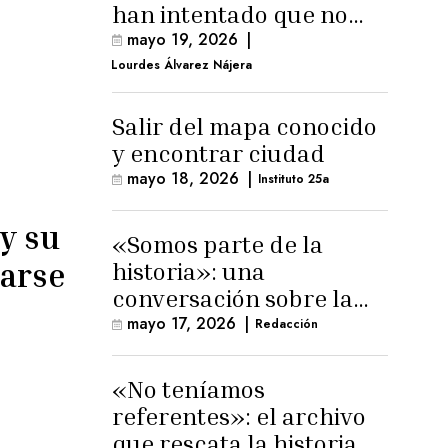
han intentado que no
exista el terreno
mayo 19, 2026
|
comunal»
Lourdes Álvarez Nájera
Salir del mapa conocido
y encontrar ciudad
mayo 18, 2026
|
Instituto 25a
y su
«Somos parte de la
narse
historia»: una
conversación sobre la
memoria trans
mayo 17, 2026
|
Redacción
masculina
«No teníamos
referentes»: el archivo
que rescata la historia