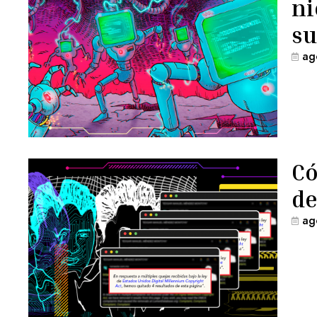
ni
su
ag
Có
de
ag