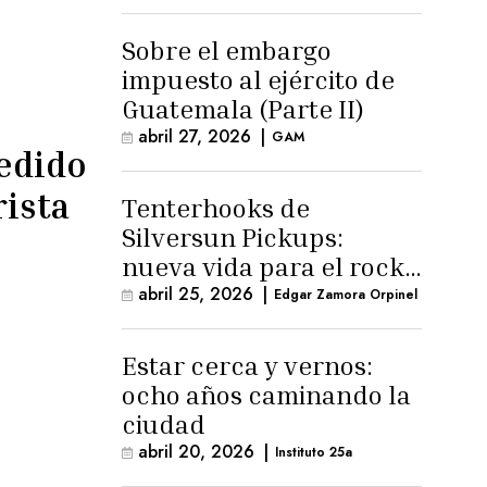
para la ternura»
Sobre el embargo
impuesto al ejército de
Guatemala (Parte II)
abril 27, 2026
|
GAM
edido
rista
Tenterhooks de
Silversun Pickups:
nueva vida para el rock
alternativo
abril 25, 2026
|
Edgar Zamora Orpinel
Estar cerca y vernos:
ocho años caminando la
ciudad
abril 20, 2026
|
Instituto 25a