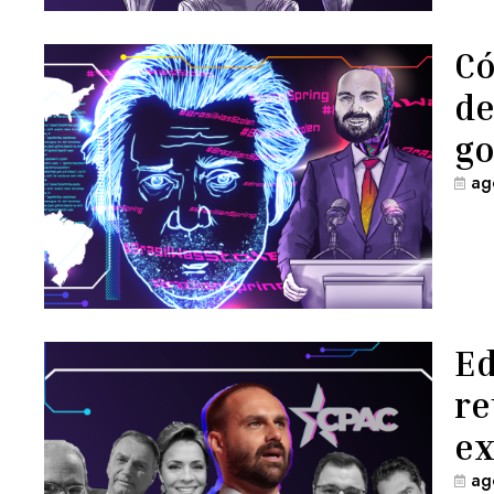
Có
de
go
ag
Ed
re
ex
ag