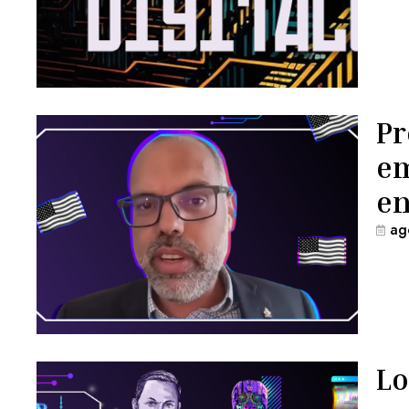
Pr
em
en
ag
Lo