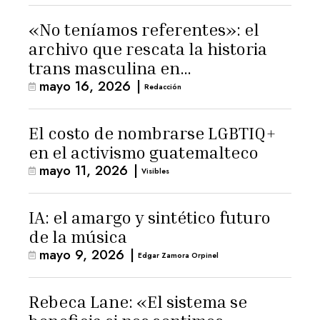
«No teníamos referentes»: el
archivo que rescata la historia
trans masculina en
mayo 16, 2026
|
Latinoamérica
Redacción
El costo de nombrarse LGBTIQ+
en el activismo guatemalteco
mayo 11, 2026
|
Visibles
IA: el amargo y sintético futuro
de la música
mayo 9, 2026
|
Edgar Zamora Orpinel
Rebeca Lane: «El sistema se