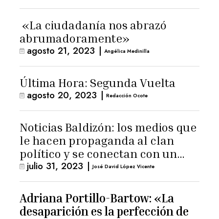
«La ciudadanía nos abrazó
abrumadoramente»
agosto 21, 2023
|
Angélica Medinilla
Última Hora: Segunda Vuelta
agosto 20, 2023
|
Redacción Ocote
Noticias Baldizón: los medios que
le hacen propaganda al clan
político y se conectan con un
julio 31, 2023
|
hombre de confianza de
José David López Vicente
Giammattei
Adriana Portillo-Bartow: «La
desaparición es la perfección de