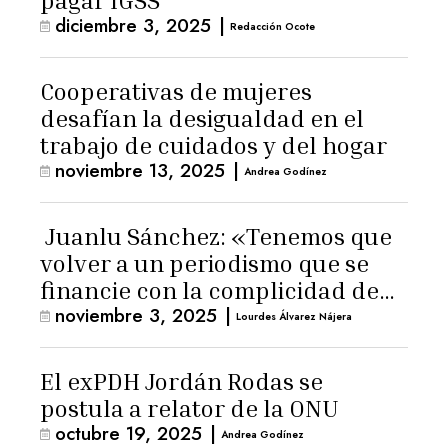
pagar IGSS
diciembre 3, 2025
|
Redacción Ocote
Cooperativas de mujeres
desafían la desigualdad en el
trabajo de cuidados y del hogar
noviembre 13, 2025
|
Andrea Godínez
Juanlu Sánchez: «Tenemos que
volver a un periodismo que se
financie con la complicidad de
noviembre 3, 2025
|
los lectores»
Lourdes Álvarez Nájera
El exPDH Jordán Rodas se
postula a relator de la ONU
octubre 19, 2025
|
Andrea Godínez