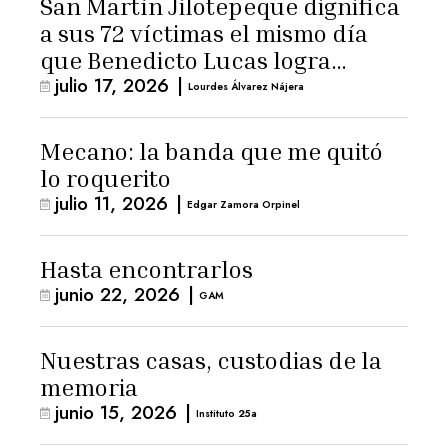
San Martín Jilotepeque dignifica
a sus 72 víctimas el mismo día
que Benedicto Lucas logra
julio 17, 2026
|
arresto domiciliario
Lourdes Álvarez Nájera
Mecano: la banda que me quitó
lo roquerito
julio 11, 2026
|
Edgar Zamora Orpinel
Hasta encontrarlos
junio 22, 2026
|
GAM
Nuestras casas, custodias de la
memoria
junio 15, 2026
|
Instituto 25a