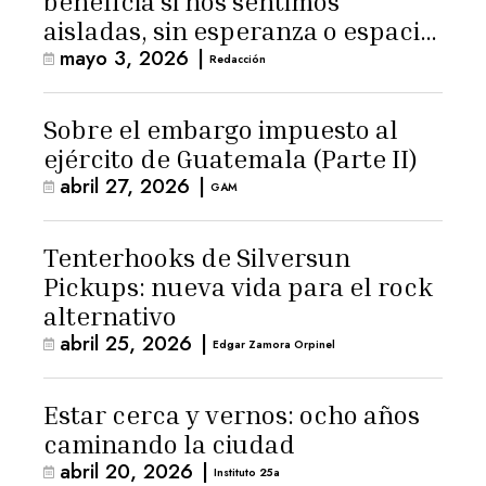
beneficia si nos sentimos
aisladas, sin esperanza o espacio
mayo 3, 2026
|
para la ternura»
Redacción
Sobre el embargo impuesto al
ejército de Guatemala (Parte II)
abril 27, 2026
|
GAM
Tenterhooks de Silversun
Pickups: nueva vida para el rock
alternativo
abril 25, 2026
|
Edgar Zamora Orpinel
Estar cerca y vernos: ocho años
caminando la ciudad
abril 20, 2026
|
Instituto 25a