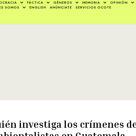
OCRACIA
FÁCTICA
GÉNEROS
MEMORIA
OPINIÓN
ES SOMOS
ENGLISH
ANÚNCIATE
SERVICIOS OCOTE
ién investiga los crímenes d
bientalistas en Guatemala