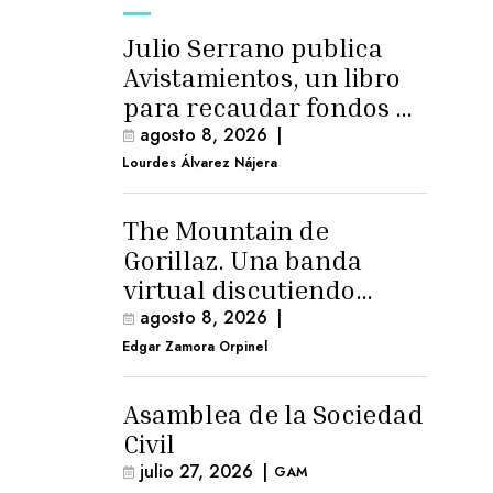
Julio Serrano publica
Avistamientos, un libro
para recaudar fondos de
cirugía
agosto 8, 2026
|
Lourdes Álvarez Nájera
The Mountain de
Gorillaz. Una banda
virtual discutiendo
cosas humanas
agosto 8, 2026
|
Edgar Zamora Orpinel
Asamblea de la Sociedad
Civil
julio 27, 2026
|
GAM