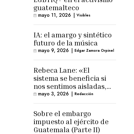
guatemalteco
mayo 11, 2026
|
Visibles
IA: el amargo y sintético
futuro de la música
mayo 9, 2026
|
Edgar Zamora Orpinel
Rebeca Lane: «El
sistema se beneficia si
nos sentimos aisladas,
sin esperanza o espacio
mayo 3, 2026
|
Redacción
para la ternura»
Sobre el embargo
impuesto al ejército de
Guatemala (Parte II)