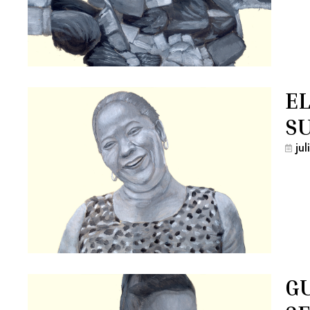
EL
S
ju
GU