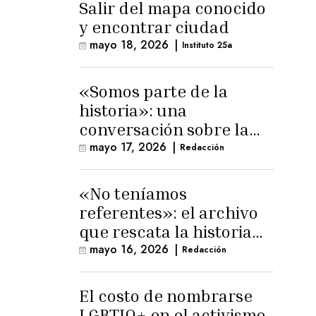
Salir del mapa conocido
y encontrar ciudad
mayo 18, 2026
|
Instituto 25a
«Somos parte de la
historia»: una
conversación sobre la
memoria trans
mayo 17, 2026
|
Redacción
masculina
«No teníamos
referentes»: el archivo
que rescata la historia
trans masculina en
mayo 16, 2026
|
Redacción
Latinoamérica
El costo de nombrarse
LGBTIQ+ en el activismo