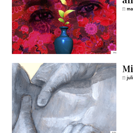
ma
Mi
ju