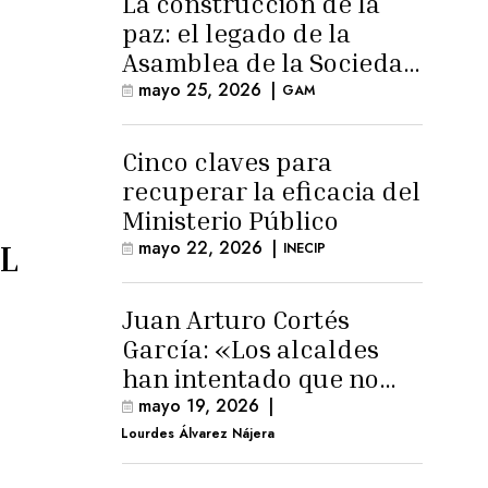
La construcción de la
paz: el legado de la
Asamblea de la Sociedad
Civil
mayo 25, 2026
|
GAM
Cinco claves para
recuperar la eficacia del
Ministerio Público
mayo 22, 2026
|
L
INECIP
Juan Arturo Cortés
García: «Los alcaldes
han intentado que no
exista el terreno
mayo 19, 2026
|
comunal»
Lourdes Álvarez Nájera