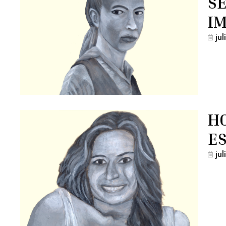
SE
I
ju
HO
E
ju