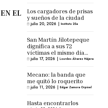
Los cargadores de prisas
EN EL
y sueños de la ciudad
julio 20, 2026
|
Instituto 25a
San Martín Jilotepeque
dignifica a sus 72
víctimas el mismo día
que Benedicto Lucas
julio 17, 2026
|
Lourdes Álvarez Nájera
logra arresto
domiciliario
Mecano: la banda que
me quitó lo roquerito
julio 11, 2026
|
Edgar Zamora Orpinel
Hasta encontrarlos