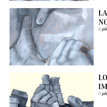
LA
N
ju
LO
I
ju