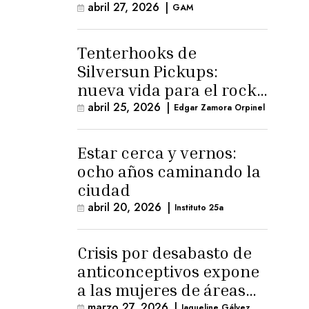
abril 27, 2026
|
GAM
Tenterhooks de
Silversun Pickups:
nueva vida para el rock
alternativo
abril 25, 2026
|
Edgar Zamora Orpinel
Estar cerca y vernos:
ocho años caminando la
ciudad
abril 20, 2026
|
Instituto 25a
Crisis por desabasto de
anticonceptivos expone
a las mujeres de áreas
rurales
marzo 27, 2026
|
Jaqueline Gálvez