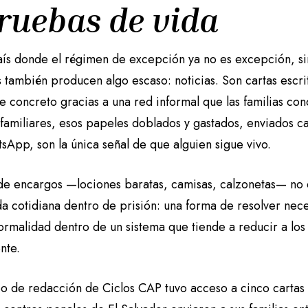
Pruebas de vida
aís donde el régimen de excepción ya no es excepción, sin
s también producen algo escaso: noticias. Son cartas escr
e concreto gracias a una red informal que las familias co
familiares, esos papeles doblados y gastados, enviados ca
sApp, son la única señal de que alguien sigue vivo.
a de encargos —lociones baratas, camisas, calzonetas— no 
da cotidiana dentro de prisión: una forma de resolver nec
normalidad dentro de un sistema que tiende a reducir a lo
nte.
po de redacción de Ciclos CAP tuvo acceso a cinco cartas