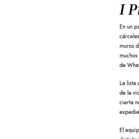
I 
En un p
cárcele
muros d
muchos 
de What
La list
de la vi
cierta 
expedie
El equi