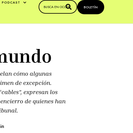
PODCAST
BOLETÍN
amundo
evelan cómo algunas
égimen de excepción.
cables”, expresan los
 encierro de quienes han
ibunal.
in 