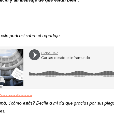
ancia y un mensaje de que están bien”.
este podcast sobre el reportaje
Cartas desde el inframundo
apá, ¿cómo estás? Decile a mi tía que gracias por sus ple
des.