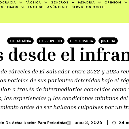
OCRACIA
FÁCTICA
GÉNEROS
MEMORIA
OPINIÓN
ES SOMOS
ENGLISH
ANÚNCIATE
SERVICIOS OCOTE
CIUDADANÍA
CORRUPCIÓN
DEMOCRACIA
JUSTICIA
s desde el infr
esde cárceles de El Salvador entre 2022 y 2025 r
cas noticias de sus parientes detenidos bajo el r
ulan a través de intermediarios conocidos como “
s, las experiencias y las condiciones mínimas del
miento antes de ser hallados culpables por un tr
junio 3, 2026
|
24
m
clo De Actualización Para Periodistas