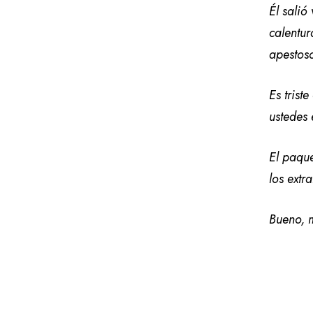
Él salió
calentu
apestoso
Es trist
ustedes 
El paque
los extr
Bueno, m