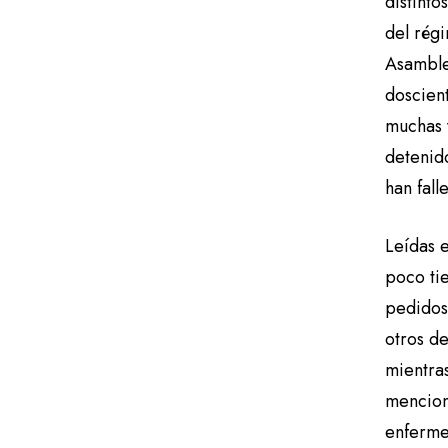
distinto
del rég
Asamblea
doscien
muchas 
detenid
han fall
Leídas e
poco ti
pedidos 
otros d
mientras
menciona
enferme