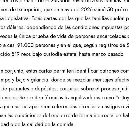
s centros penales de El Salvador enviaron a sus familias 
imen de excepción, que en mayo de 2026 sumó 50 prórro
 Legislativa. Estas cartas por las que las familias suelen 
tos dólares, dependiendo de las condiciones impuestas po
veces la única prueba de vida de personas encarceladas 
o a casi 91,000 personas y en el que, según registros de 
ecido 519 reos bajo custodia estatal hasta marzo pasado.
n conjunto, estas cartas permiten identificar patrones co
empo y bajo vigilancia, donde se mezclan mensajes afectiv
de paquetes o depósitos, consultas sobre el proceso judic
etenidos. Se repiten fórmulas tranquilizadoras como “esto
 que casi no aparecen referencias directas a castigos o vi
n las condiciones del encierro de forma indirecta: se hab
dad o de la calidad de la comida.