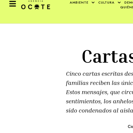
AMBIENTE
CULTURA
DEM
QUIÉN
Carta
Cinco cartas escritas d
familias reciben las úni
Estos mensajes, que circ
sentimientos, los anhelo
sido condenados al aisla
Ci