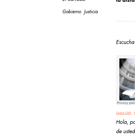
la dist
Gobierno
Justicia
Escucha 
Ciclos CAP
·
Hola, p
de uste