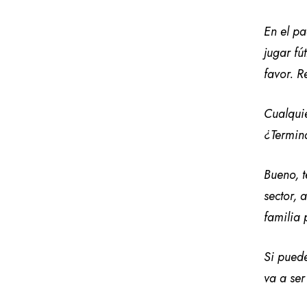
En el pa
jugar fú
favor. R
Cualqui
¿Termina
Bueno, t
sector, 
familia 
Si puede
va a ser