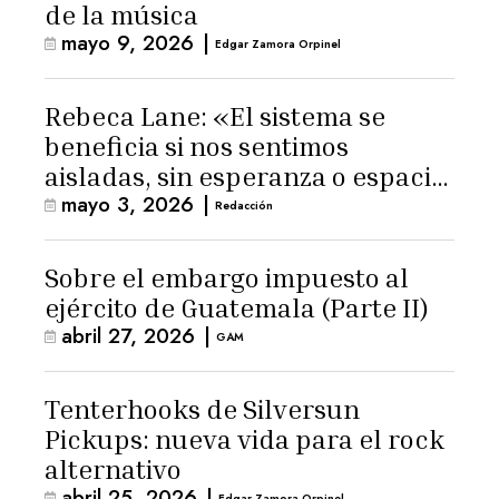
de la música
mayo 9, 2026
|
Edgar Zamora Orpinel
Rebeca Lane: «El sistema se
beneficia si nos sentimos
aisladas, sin esperanza o espacio
mayo 3, 2026
|
para la ternura»
Redacción
Sobre el embargo impuesto al
ejército de Guatemala (Parte II)
abril 27, 2026
|
GAM
Tenterhooks de Silversun
Pickups: nueva vida para el rock
alternativo
abril 25, 2026
|
Edgar Zamora Orpinel