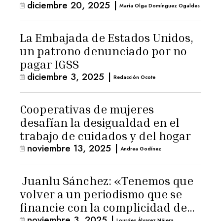
diciembre 20, 2025
|
María Olga Domínguez Ogaldes
La Embajada de Estados Unidos,
un patrono denunciado por no
pagar IGSS
diciembre 3, 2025
|
Redacción Ocote
Cooperativas de mujeres
desafían la desigualdad en el
trabajo de cuidados y del hogar
noviembre 13, 2025
|
Andrea Godínez
Juanlu Sánchez: «Tenemos que
volver a un periodismo que se
financie con la complicidad de
noviembre 3, 2025
|
los lectores»
Lourdes Álvarez Nájera