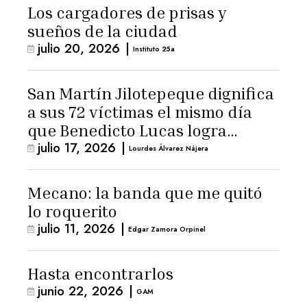
Los cargadores de prisas y
sueños de la ciudad
julio 20, 2026
|
Instituto 25a
San Martín Jilotepeque dignifica
a sus 72 víctimas el mismo día
que Benedicto Lucas logra
julio 17, 2026
|
arresto domiciliario
Lourdes Álvarez Nájera
Mecano: la banda que me quitó
lo roquerito
julio 11, 2026
|
Edgar Zamora Orpinel
Hasta encontrarlos
junio 22, 2026
|
GAM