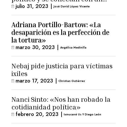
julio 31, 2023
|
hombre de confianza de
José David López Vicente
Giammattei
Adriana Portillo-Bartow: «La
desaparición es la perfección de
la tortura»
marzo 30, 2023
|
Angélica Medinilla
Nebaj pide justicia para víctimas
ixiles
marzo 17, 2023
|
Christian Gutiérrez
Nanci Sinto: «Nos han robado la
cotidianidad política»
febrero 20, 2023
|
Ixmucané Us Y Diego León