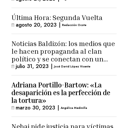
Última Hora: Segunda Vuelta
agosto 20, 2023
|
Redacción Ocote
Noticias Baldizón: los medios que
le hacen propaganda al clan
político y se conectan con un
julio 31, 2023
|
hombre de confianza de
José David López Vicente
Giammattei
Adriana Portillo-Bartow: «La
desaparición es la perfección de
la tortura»
marzo 30, 2023
|
Angélica Medinilla
Nebaj pide justicia para víctimas