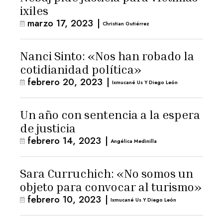
ixiles
marzo 17, 2023
|
Christian Gutiérrez
Nanci Sinto: «Nos han robado la
cotidianidad política»
febrero 20, 2023
|
Ixmucané Us Y Diego León
Un año con sentencia a la espera
de justicia
febrero 14, 2023
|
Angélica Medinilla
Sara Curruchich: «No somos un
objeto para convocar al turismo»
febrero 10, 2023
|
Ixmucané Us Y Diego León