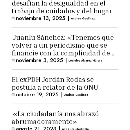
desafían la desigualdad en el
trabajo de cuidados y del hogar
noviembre 13, 2025
|
Andrea Godínez
Juanlu Sánchez: «Tenemos que
volver a un periodismo que se
financie con la complicidad de
noviembre 3, 2025
|
los lectores»
Lourdes Álvarez Nájera
El exPDH Jordán Rodas se
postula a relator de la ONU
octubre 19, 2025
|
Andrea Godínez
«La ciudadanía nos abrazó
abrumadoramente»
agosto 21, 2023
|
Angélica Medinilla