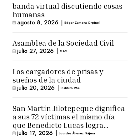
banda virtual discutiendo cosas
humanas
agosto 8, 2026
|
Edgar Zamora Orpinel
Asamblea de la Sociedad Civil
julio 27, 2026
|
GAM
Los cargadores de prisas y
sueños de la ciudad
julio 20, 2026
|
Instituto 25a
San Martín Jilotepeque dignifica
a sus 72 víctimas el mismo día
que Benedicto Lucas logra
julio 17, 2026
|
arresto domiciliario
Lourdes Álvarez Nájera