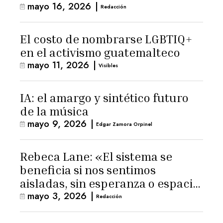
mayo 16, 2026
|
Latinoamérica
Redacción
El costo de nombrarse LGBTIQ+
en el activismo guatemalteco
mayo 11, 2026
|
Visibles
IA: el amargo y sintético futuro
de la música
mayo 9, 2026
|
Edgar Zamora Orpinel
Rebeca Lane: «El sistema se
beneficia si nos sentimos
aisladas, sin esperanza o espacio
mayo 3, 2026
|
para la ternura»
Redacción