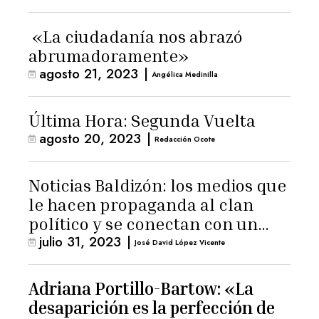
«La ciudadanía nos abrazó
abrumadoramente»
agosto 21, 2023
|
Angélica Medinilla
Última Hora: Segunda Vuelta
agosto 20, 2023
|
Redacción Ocote
Noticias Baldizón: los medios que
le hacen propaganda al clan
político y se conectan con un
julio 31, 2023
|
hombre de confianza de
José David López Vicente
Giammattei
Adriana Portillo-Bartow: «La
desaparición es la perfección de