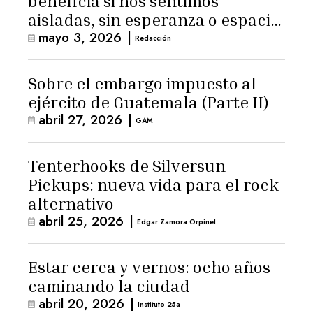
beneficia si nos sentimos
aisladas, sin esperanza o espacio
mayo 3, 2026
|
para la ternura»
Redacción
Sobre el embargo impuesto al
ejército de Guatemala (Parte II)
abril 27, 2026
|
GAM
Tenterhooks de Silversun
Pickups: nueva vida para el rock
alternativo
abril 25, 2026
|
Edgar Zamora Orpinel
Estar cerca y vernos: ocho años
caminando la ciudad
abril 20, 2026
|
Instituto 25a