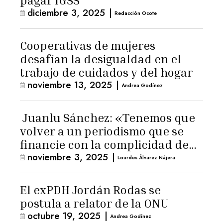
pagar IGSS
diciembre 3, 2025
|
Redacción Ocote
Cooperativas de mujeres
desafían la desigualdad en el
trabajo de cuidados y del hogar
noviembre 13, 2025
|
Andrea Godínez
Juanlu Sánchez: «Tenemos que
volver a un periodismo que se
financie con la complicidad de
noviembre 3, 2025
|
los lectores»
Lourdes Álvarez Nájera
El exPDH Jordán Rodas se
postula a relator de la ONU
octubre 19, 2025
|
Andrea Godínez