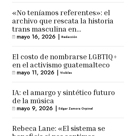
«No teníamos referentes»: el
archivo que rescata la historia
trans masculina en
mayo 16, 2026
|
Latinoamérica
Redacción
El costo de nombrarse LGBTIQ+
en el activismo guatemalteco
mayo 11, 2026
|
Visibles
IA: el amargo y sintético futuro
de la música
mayo 9, 2026
|
Edgar Zamora Orpinel
Rebeca Lane: «El sistema se