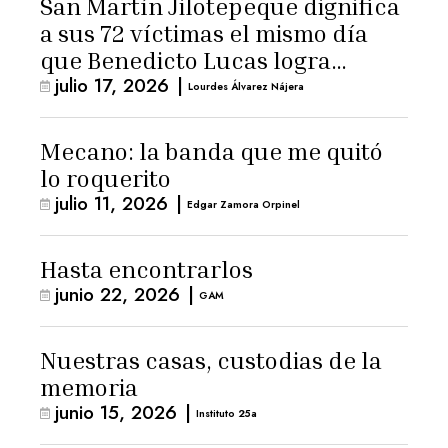
San Martín Jilotepeque dignifica
a sus 72 víctimas el mismo día
que Benedicto Lucas logra
julio 17, 2026
|
arresto domiciliario
Lourdes Álvarez Nájera
Mecano: la banda que me quitó
lo roquerito
julio 11, 2026
|
Edgar Zamora Orpinel
Hasta encontrarlos
junio 22, 2026
|
GAM
Nuestras casas, custodias de la
memoria
junio 15, 2026
|
Instituto 25a