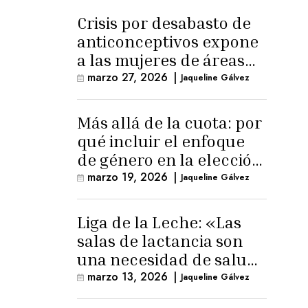
Crisis por desabasto de
anticonceptivos expone
a las mujeres de áreas
rurales
marzo 27, 2026
|
Jaqueline Gálvez
Más allá de la cuota: por
qué incluir el enfoque
de género en la elección
de Fiscal General
marzo 19, 2026
|
Jaqueline Gálvez
Liga de la Leche: «Las
salas de lactancia son
una necesidad de salud
pública»
marzo 13, 2026
|
Jaqueline Gálvez