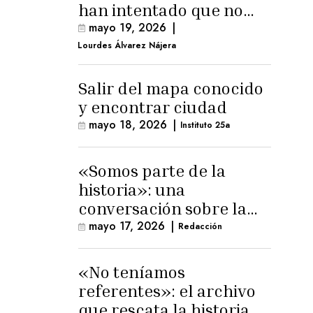
han intentado que no
exista el terreno
mayo 19, 2026
|
comunal»
Lourdes Álvarez Nájera
Salir del mapa conocido
y encontrar ciudad
mayo 18, 2026
|
Instituto 25a
«Somos parte de la
historia»: una
conversación sobre la
memoria trans
mayo 17, 2026
|
Redacción
masculina
«No teníamos
referentes»: el archivo
que rescata la historia