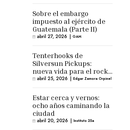
para la ternura»
Sobre el embargo
impuesto al ejército de
Guatemala (Parte II)
abril 27, 2026
|
GAM
Tenterhooks de
Silversun Pickups:
nueva vida para el rock
alternativo
abril 25, 2026
|
Edgar Zamora Orpinel
Estar cerca y vernos:
ocho años caminando la
ciudad
abril 20, 2026
|
Instituto 25a