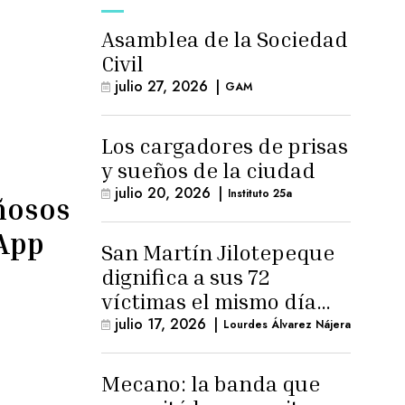
Asamblea de la Sociedad
Civil
julio 27, 2026
|
GAM
Los cargadores de prisas
y sueños de la ciudad
julio 20, 2026
|
Instituto 25a
ñosos
App
San Martín Jilotepeque
dignifica a sus 72
víctimas el mismo día
que Benedicto Lucas
julio 17, 2026
|
Lourdes Álvarez Nájera
logra arresto
domiciliario
Mecano: la banda que