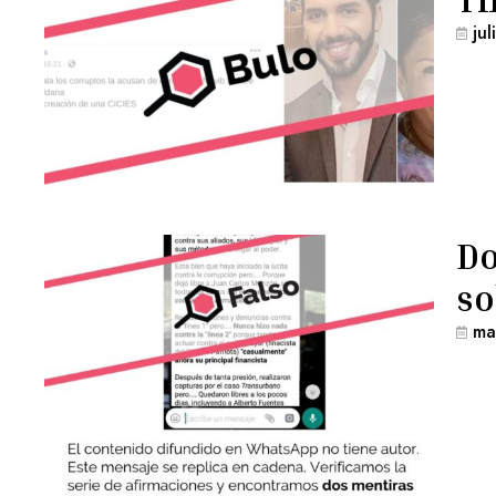
ju
Do
so
ma