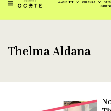
AMBIENTE
CULTURA
DEM
QUIÉN
Thelma Aldana
No
Th