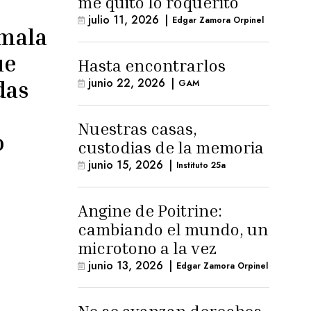
me quitó lo roquerito
julio 11, 2026
|
Edgar Zamora Orpinel
emala
ue
Hasta encontrarlos
junio 22, 2026
|
das
GAM
Nuestras casas,
o
custodias de la memoria
junio 15, 2026
|
Instituto 25a
Angine de Poitrine:
cambiando el mundo, un
microtono a la vez
junio 13, 2026
|
Edgar Zamora Orpinel