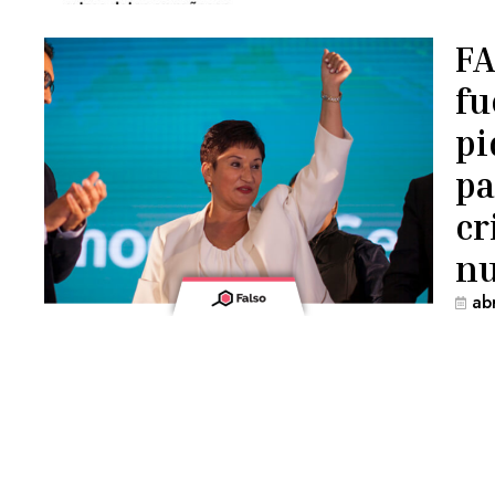
FA
fu
pi
pa
cr
nu
ab