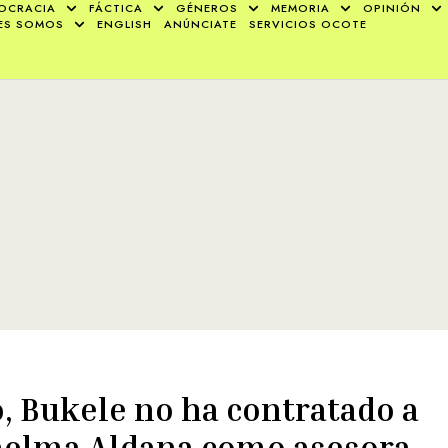
OCRACIA
FÁCTICA
GÉNEROS
MEMORIA
OPINIÓN
ES SOMOS
ENGLISH
ANÚNCIATE
SERVICIOS OCOTE
, Bukele no ha contratado a
elma Aldana como asesora