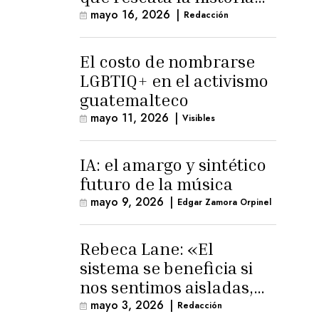
trans masculina en
mayo 16, 2026
|
Redacción
Latinoamérica
El costo de nombrarse
LGBTIQ+ en el activismo
guatemalteco
mayo 11, 2026
|
Visibles
IA: el amargo y sintético
futuro de la música
mayo 9, 2026
|
Edgar Zamora Orpinel
Rebeca Lane: «El
sistema se beneficia si
nos sentimos aisladas,
sin esperanza o espacio
mayo 3, 2026
|
Redacción