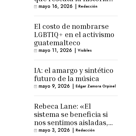
trans masculina en
mayo 16, 2026
|
Redacción
Latinoamérica
El costo de nombrarse
LGBTIQ+ en el activismo
guatemalteco
mayo 11, 2026
|
Visibles
IA: el amargo y sintético
futuro de la música
mayo 9, 2026
|
Edgar Zamora Orpinel
Rebeca Lane: «El
sistema se beneficia si
nos sentimos aisladas,
sin esperanza o espacio
mayo 3, 2026
|
Redacción