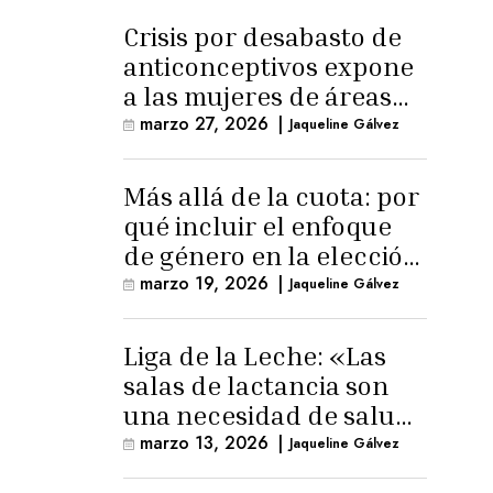
Crisis por desabasto de
anticonceptivos expone
a las mujeres de áreas
rurales
marzo 27, 2026
|
Jaqueline Gálvez
Más allá de la cuota: por
qué incluir el enfoque
de género en la elección
de Fiscal General
marzo 19, 2026
|
Jaqueline Gálvez
Liga de la Leche: «Las
salas de lactancia son
una necesidad de salud
pública»
marzo 13, 2026
|
Jaqueline Gálvez