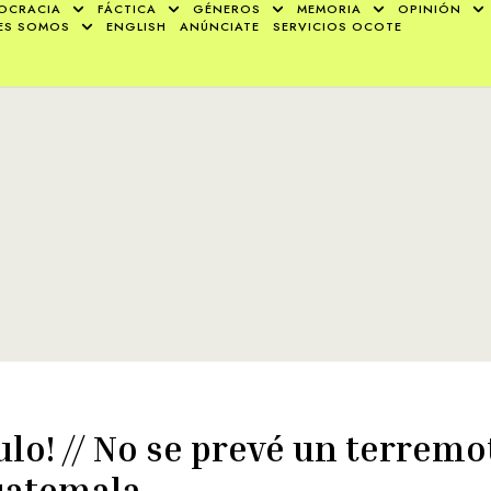
OCRACIA
FÁCTICA
GÉNEROS
MEMORIA
OPINIÓN
ES SOMOS
ENGLISH
ANÚNCIATE
SERVICIOS OCOTE
ulo! // No se prevé un terremo
uatemala