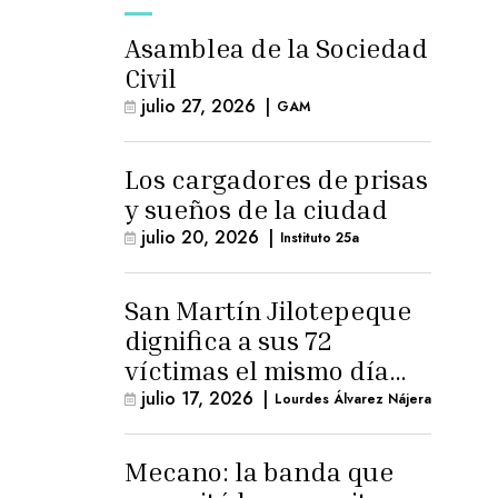
Asamblea de la Sociedad
Civil
julio 27, 2026
|
GAM
Los cargadores de prisas
y sueños de la ciudad
julio 20, 2026
|
Instituto 25a
San Martín Jilotepeque
dignifica a sus 72
víctimas el mismo día
que Benedicto Lucas
julio 17, 2026
|
Lourdes Álvarez Nájera
logra arresto
domiciliario
Mecano: la banda que