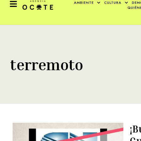
AMBIENTE
CULTURA
DEM
QUIÉN
terremoto
¡B
G