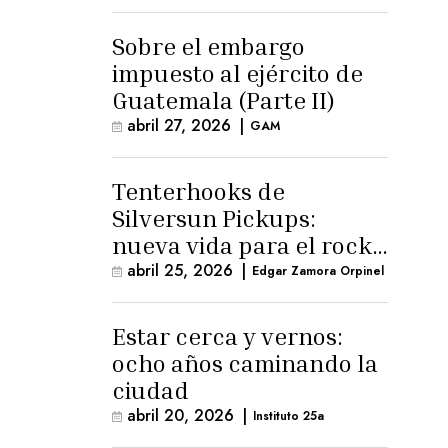
para la ternura»
Sobre el embargo
impuesto al ejército de
Guatemala (Parte II)
abril 27, 2026
|
GAM
Tenterhooks de
Silversun Pickups:
nueva vida para el rock
alternativo
abril 25, 2026
|
Edgar Zamora Orpinel
Estar cerca y vernos:
ocho años caminando la
ciudad
abril 20, 2026
|
Instituto 25a