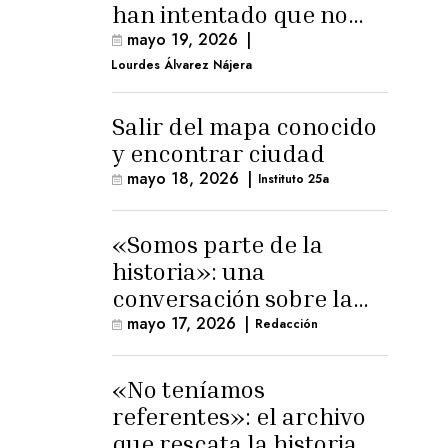
han intentado que no
exista el terreno
mayo 19, 2026
|
comunal»
Lourdes Álvarez Nájera
Salir del mapa conocido
y encontrar ciudad
mayo 18, 2026
|
Instituto 25a
«Somos parte de la
historia»: una
conversación sobre la
memoria trans
mayo 17, 2026
|
Redacción
masculina
«No teníamos
referentes»: el archivo
que rescata la historia