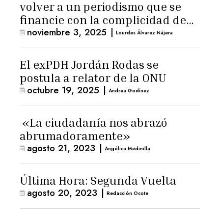
volver a un periodismo que se
financie con la complicidad de
noviembre 3, 2025
|
los lectores»
Lourdes Álvarez Nájera
El exPDH Jordán Rodas se
postula a relator de la ONU
octubre 19, 2025
|
Andrea Godínez
«La ciudadanía nos abrazó
abrumadoramente»
agosto 21, 2023
|
Angélica Medinilla
Última Hora: Segunda Vuelta
agosto 20, 2023
|
Redacción Ocote