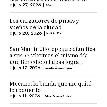
julio 27, 2026
|
GAM
Los cargadores de prisas y
sueños de la ciudad
julio 20, 2026
|
Instituto 25a
San Martín Jilotepeque dignifica
a sus 72 víctimas el mismo día
que Benedicto Lucas logra
julio 17, 2026
|
arresto domiciliario
Lourdes Álvarez Nájera
Mecano: la banda que me quitó
lo roquerito
julio 11, 2026
|
Edgar Zamora Orpinel