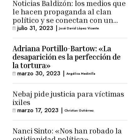
Noticias Baldizón: los medios que
le hacen propaganda al clan
político y se conectan con un
julio 31, 2023
|
hombre de confianza de
José David López Vicente
Giammattei
Adriana Portillo-Bartow: «La
desaparición es la perfección de
la tortura»
marzo 30, 2023
|
Angélica Medinilla
Nebaj pide justicia para víctimas
ixiles
marzo 17, 2023
|
Christian Gutiérrez
Nanci Sinto: «Nos han robado la
cotidianidad política»