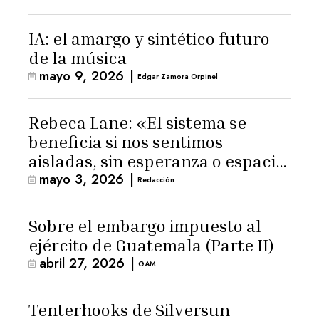
IA: el amargo y sintético futuro
de la música
mayo 9, 2026
|
Edgar Zamora Orpinel
Rebeca Lane: «El sistema se
beneficia si nos sentimos
aisladas, sin esperanza o espacio
mayo 3, 2026
|
para la ternura»
Redacción
Sobre el embargo impuesto al
ejército de Guatemala (Parte II)
abril 27, 2026
|
GAM
Tenterhooks de Silversun