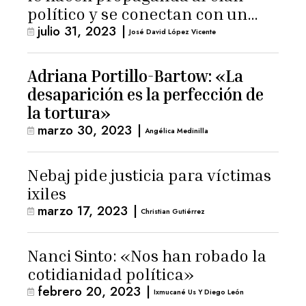
político y se conectan con un
julio 31, 2023
|
hombre de confianza de
José David López Vicente
Giammattei
Adriana Portillo-Bartow: «La
desaparición es la perfección de
la tortura»
marzo 30, 2023
|
Angélica Medinilla
Nebaj pide justicia para víctimas
ixiles
marzo 17, 2023
|
Christian Gutiérrez
Nanci Sinto: «Nos han robado la
cotidianidad política»
febrero 20, 2023
|
Ixmucané Us Y Diego León