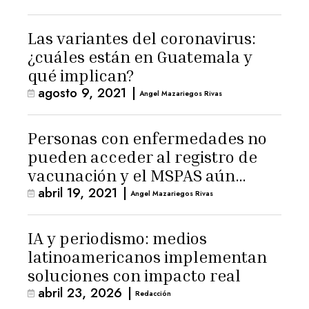
Las variantes del coronavirus:
¿cuáles están en Guatemala y
qué implican?
agosto 9, 2021
|
Angel Mazariegos Rivas
Personas con enfermedades no
pueden acceder al registro de
vacunación y el MSPAS aún
abril 19, 2021
|
analiza si contratar personal
Angel Mazariegos Rivas
para administrar dosis
IA y periodismo: medios
latinoamericanos implementan
soluciones con impacto real
abril 23, 2026
|
Redacción