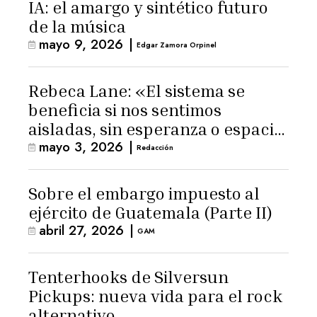
IA: el amargo y sintético futuro
de la música
mayo 9, 2026
|
Edgar Zamora Orpinel
Rebeca Lane: «El sistema se
beneficia si nos sentimos
aisladas, sin esperanza o espacio
mayo 3, 2026
|
para la ternura»
Redacción
Sobre el embargo impuesto al
ejército de Guatemala (Parte II)
abril 27, 2026
|
GAM
Tenterhooks de Silversun
Pickups: nueva vida para el rock
alternativo