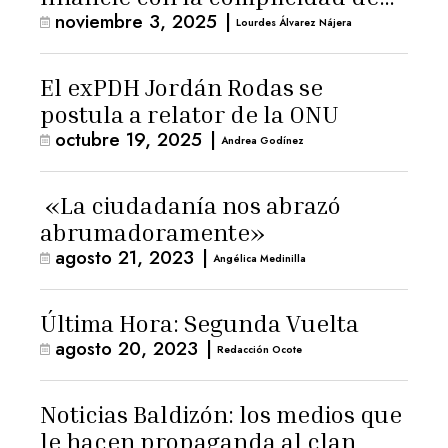
noviembre 3, 2025
|
los lectores»
Lourdes Álvarez Nájera
El exPDH Jordán Rodas se
postula a relator de la ONU
octubre 19, 2025
|
Andrea Godínez
«La ciudadanía nos abrazó
abrumadoramente»
agosto 21, 2023
|
Angélica Medinilla
Última Hora: Segunda Vuelta
agosto 20, 2023
|
Redacción Ocote
Noticias Baldizón: los medios que
le hacen propaganda al clan