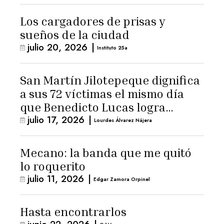
Los cargadores de prisas y
sueños de la ciudad
julio 20, 2026
|
Instituto 25a
San Martín Jilotepeque dignifica
a sus 72 víctimas el mismo día
que Benedicto Lucas logra
julio 17, 2026
|
arresto domiciliario
Lourdes Álvarez Nájera
Mecano: la banda que me quitó
lo roquerito
julio 11, 2026
|
Edgar Zamora Orpinel
Hasta encontrarlos