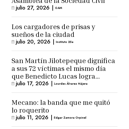
Asamblea de la Sociedad Civil
julio 27, 2026
|
GAM
Los cargadores de prisas y
sueños de la ciudad
julio 20, 2026
|
Instituto 25a
San Martín Jilotepeque dignifica
a sus 72 víctimas el mismo día
que Benedicto Lucas logra
julio 17, 2026
|
arresto domiciliario
Lourdes Álvarez Nájera
Mecano: la banda que me quitó
lo roquerito
julio 11, 2026
|
Edgar Zamora Orpinel