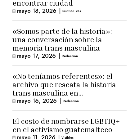
encontrar ciudad
mayo 18, 2026
|
Instituto 25a
«Somos parte de la historia»:
una conversación sobre la
memoria trans masculina
mayo 17, 2026
|
Redacción
«No teníamos referentes»: el
archivo que rescata la historia
trans masculina en
mayo 16, 2026
|
Latinoamérica
Redacción
El costo de nombrarse LGBTIQ+
en el activismo guatemalteco
mayo 11, 2026
|
Visibles