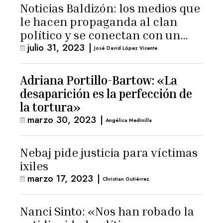
Noticias Baldizón: los medios que
le hacen propaganda al clan
político y se conectan con un
julio 31, 2023
|
hombre de confianza de
José David López Vicente
Giammattei
Adriana Portillo-Bartow: «La
desaparición es la perfección de
la tortura»
marzo 30, 2023
|
Angélica Medinilla
Nebaj pide justicia para víctimas
ixiles
marzo 17, 2023
|
Christian Gutiérrez
Nanci Sinto: «Nos han robado la