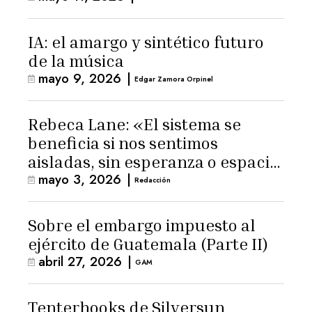
IA: el amargo y sintético futuro
de la música
mayo 9, 2026
|
Edgar Zamora Orpinel
Rebeca Lane: «El sistema se
beneficia si nos sentimos
aisladas, sin esperanza o espacio
mayo 3, 2026
|
para la ternura»
Redacción
Sobre el embargo impuesto al
ejército de Guatemala (Parte II)
abril 27, 2026
|
GAM
Tenterhooks de Silversun