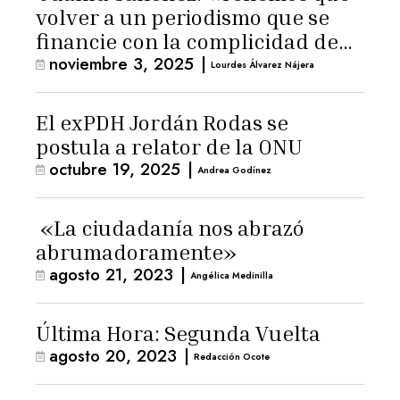
volver a un periodismo que se
financie con la complicidad de
noviembre 3, 2025
|
los lectores»
Lourdes Álvarez Nájera
El exPDH Jordán Rodas se
postula a relator de la ONU
octubre 19, 2025
|
Andrea Godínez
«La ciudadanía nos abrazó
abrumadoramente»
agosto 21, 2023
|
Angélica Medinilla
Última Hora: Segunda Vuelta
agosto 20, 2023
|
Redacción Ocote