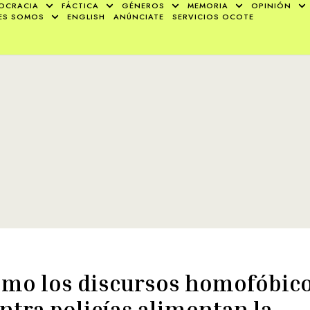
OCRACIA
FÁCTICA
GÉNEROS
MEMORIA
OPINIÓN
ES SOMOS
ENGLISH
ANÚNCIATE
SERVICIOS OCOTE
mo los discursos homofóbic
ntra policías alimentan la