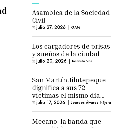
ad
Asamblea de la Sociedad
Civil
julio 27, 2026
|
GAM
Los cargadores de prisas
y sueños de la ciudad
julio 20, 2026
|
Instituto 25a
San Martín Jilotepeque
dignifica a sus 72
víctimas el mismo día
que Benedicto Lucas
julio 17, 2026
|
Lourdes Álvarez Nájera
logra arresto
domiciliario
Mecano: la banda que