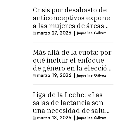
Crisis por desabasto de
anticonceptivos expone
a las mujeres de áreas
rurales
marzo 27, 2026
|
Jaqueline Gálvez
Más allá de la cuota: por
qué incluir el enfoque
de género en la elección
de Fiscal General
marzo 19, 2026
|
Jaqueline Gálvez
Liga de la Leche: «Las
salas de lactancia son
una necesidad de salud
pública»
marzo 13, 2026
|
Jaqueline Gálvez