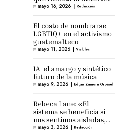
trans masculina en
mayo 16, 2026
|
Redacción
Latinoamérica
El costo de nombrarse
LGBTIQ+ en el activismo
guatemalteco
mayo 11, 2026
|
Visibles
IA: el amargo y sintético
futuro de la música
mayo 9, 2026
|
Edgar Zamora Orpinel
Rebeca Lane: «El
sistema se beneficia si
nos sentimos aisladas,
sin esperanza o espacio
mayo 3, 2026
|
Redacción