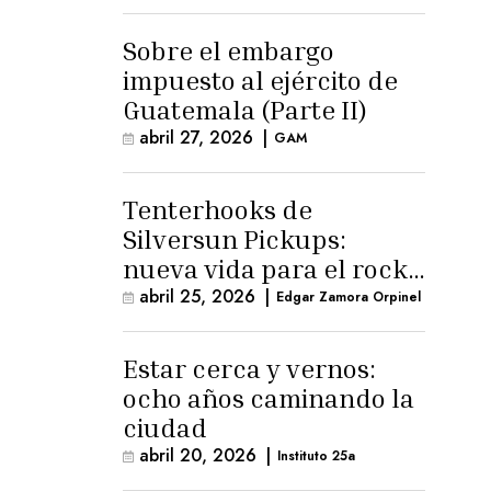
para la ternura»
Sobre el embargo
impuesto al ejército de
Guatemala (Parte II)
abril 27, 2026
|
GAM
Tenterhooks de
Silversun Pickups:
nueva vida para el rock
alternativo
abril 25, 2026
|
Edgar Zamora Orpinel
Estar cerca y vernos:
ocho años caminando la
ciudad
abril 20, 2026
|
Instituto 25a