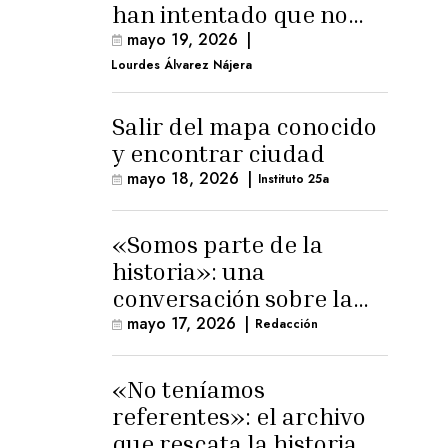
han intentado que no
exista el terreno
mayo 19, 2026
|
comunal»
Lourdes Álvarez Nájera
Salir del mapa conocido
y encontrar ciudad
mayo 18, 2026
|
Instituto 25a
«Somos parte de la
historia»: una
conversación sobre la
memoria trans
mayo 17, 2026
|
Redacción
masculina
«No teníamos
referentes»: el archivo
que rescata la historia