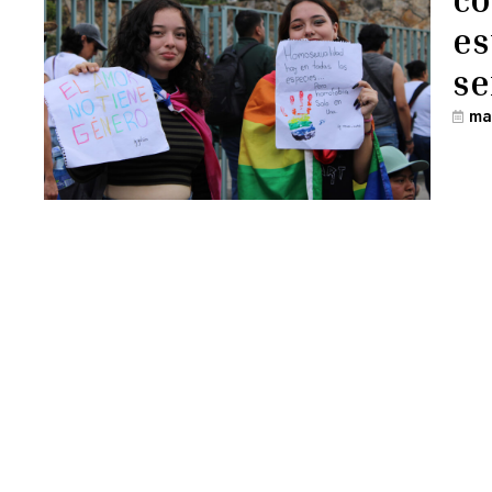
es
se
ma