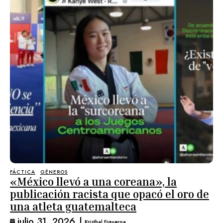
FÁCTICA
GÉNEROS
«México llevó a una coreana», la
publicación racista que opacó el oro de
una atleta guatemalteca
julio 31, 2026
|
Kristhal Figueroa