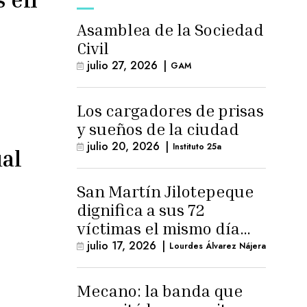
Asamblea de la Sociedad
Civil
julio 27, 2026
|
GAM
Los cargadores de prisas
y sueños de la ciudad
julio 20, 2026
|
Instituto 25a
al
San Martín Jilotepeque
dignifica a sus 72
víctimas el mismo día
que Benedicto Lucas
julio 17, 2026
|
Lourdes Álvarez Nájera
logra arresto
domiciliario
Mecano: la banda que