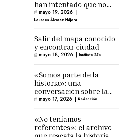
han intentado que no
exista el terreno
mayo 19, 2026
|
comunal»
Lourdes Álvarez Nájera
Salir del mapa conocido
y encontrar ciudad
mayo 18, 2026
|
Instituto 25a
«Somos parte de la
historia»: una
conversación sobre la
memoria trans
mayo 17, 2026
|
Redacción
masculina
«No teníamos
referentes»: el archivo
que rescata la historia