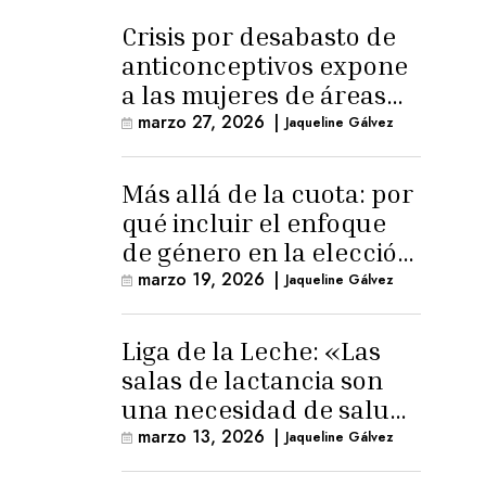
Crisis por desabasto de
anticonceptivos expone
a las mujeres de áreas
rurales
marzo 27, 2026
|
Jaqueline Gálvez
Más allá de la cuota: por
qué incluir el enfoque
de género en la elección
de Fiscal General
marzo 19, 2026
|
Jaqueline Gálvez
Liga de la Leche: «Las
salas de lactancia son
una necesidad de salud
pública»
marzo 13, 2026
|
Jaqueline Gálvez