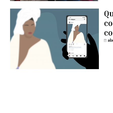
Qu
co
co
ab