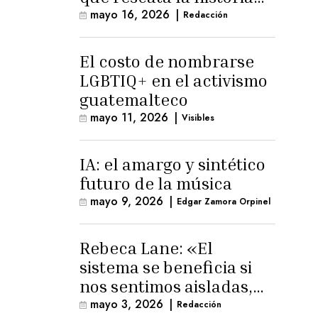
trans masculina en
mayo 16, 2026
|
Redacción
Latinoamérica
El costo de nombrarse
LGBTIQ+ en el activismo
guatemalteco
mayo 11, 2026
|
Visibles
IA: el amargo y sintético
futuro de la música
mayo 9, 2026
|
Edgar Zamora Orpinel
Rebeca Lane: «El
sistema se beneficia si
nos sentimos aisladas,
sin esperanza o espacio
mayo 3, 2026
|
Redacción