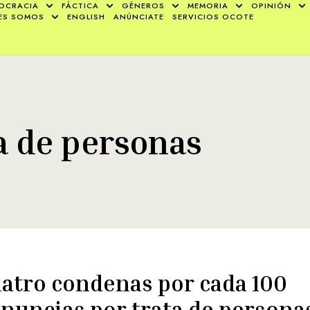
OCRACIA
FÁCTICA
GÉNEROS
MEMORIA
OPINIÓN
ES SOMOS
ENGLISH
ANÚNCIATE
SERVICIOS OCOTE
a de personas
atro condenas por cada 100
nuncias por trata de persona