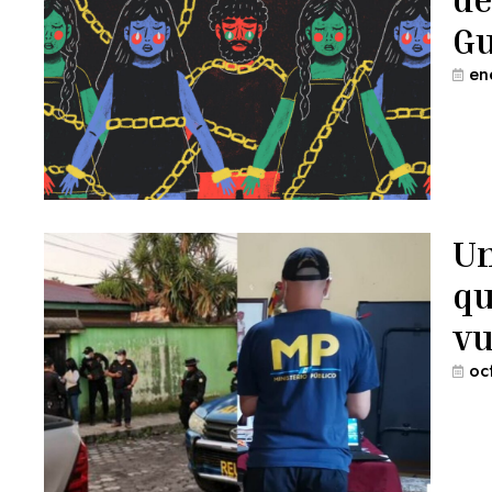
G
en
Un
qu
vu
oc