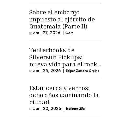
para la ternura»
Sobre el embargo
impuesto al ejército de
Guatemala (Parte II)
abril 27, 2026
|
GAM
Tenterhooks de
Silversun Pickups:
nueva vida para el rock
alternativo
abril 25, 2026
|
Edgar Zamora Orpinel
Estar cerca y vernos:
ocho años caminando la
ciudad
abril 20, 2026
|
Instituto 25a