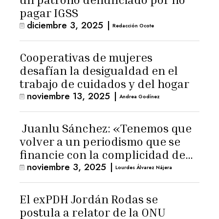
pagar IGSS
diciembre 3, 2025
|
Redacción Ocote
Cooperativas de mujeres
desafían la desigualdad en el
trabajo de cuidados y del hogar
noviembre 13, 2025
|
Andrea Godínez
Juanlu Sánchez: «Tenemos que
volver a un periodismo que se
financie con la complicidad de
noviembre 3, 2025
|
los lectores»
Lourdes Álvarez Nájera
El exPDH Jordán Rodas se
postula a relator de la ONU