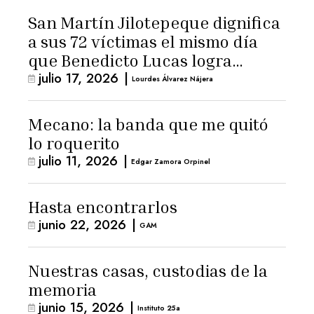
San Martín Jilotepeque dignifica
a sus 72 víctimas el mismo día
que Benedicto Lucas logra
julio 17, 2026
|
arresto domiciliario
Lourdes Álvarez Nájera
Mecano: la banda que me quitó
lo roquerito
julio 11, 2026
|
Edgar Zamora Orpinel
Hasta encontrarlos
junio 22, 2026
|
GAM
Nuestras casas, custodias de la
memoria
junio 15, 2026
|
Instituto 25a