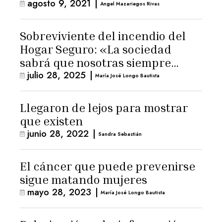
agosto 9, 2021
|
Angel Mazariegos Rivas
Sobreviviente del incendio del
Hogar Seguro: «La sociedad
sabrá que nosotras siempre
julio 28, 2025
|
dijimos la verdad»
María José Longo Bautista
Llegaron de lejos para mostrar
que existen
junio 28, 2022
|
Sandra Sebastián
El cáncer que puede prevenirse
sigue matando mujeres
mayo 28, 2023
|
María José Longo Bautista