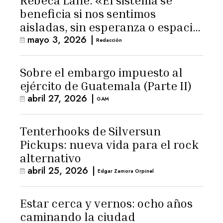
Rebeca Lane: «El sistema se
beneficia si nos sentimos
aisladas, sin esperanza o espacio
mayo 3, 2026
|
para la ternura»
Redacción
Sobre el embargo impuesto al
ejército de Guatemala (Parte II)
abril 27, 2026
|
GAM
Tenterhooks de Silversun
Pickups: nueva vida para el rock
alternativo
abril 25, 2026
|
Edgar Zamora Orpinel
Estar cerca y vernos: ocho años
caminando la ciudad