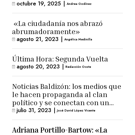
octubre 19, 2025
|
Andrea Godínez
«La ciudadanía nos abrazó
abrumadoramente»
agosto 21, 2023
|
Angélica Medinilla
Última Hora: Segunda Vuelta
agosto 20, 2023
|
Redacción Ocote
Noticias Baldizón: los medios que
le hacen propaganda al clan
político y se conectan con un
julio 31, 2023
|
hombre de confianza de
José David López Vicente
Giammattei
Adriana Portillo-Bartow: «La