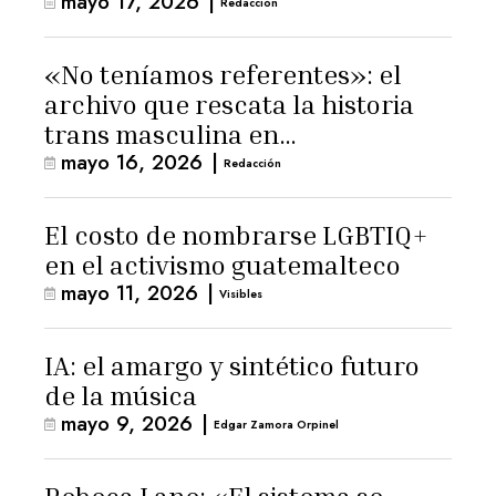
mayo 17, 2026
|
Redacción
«No teníamos referentes»: el
archivo que rescata la historia
trans masculina en
mayo 16, 2026
|
Latinoamérica
Redacción
El costo de nombrarse LGBTIQ+
en el activismo guatemalteco
mayo 11, 2026
|
Visibles
IA: el amargo y sintético futuro
de la música
mayo 9, 2026
|
Edgar Zamora Orpinel