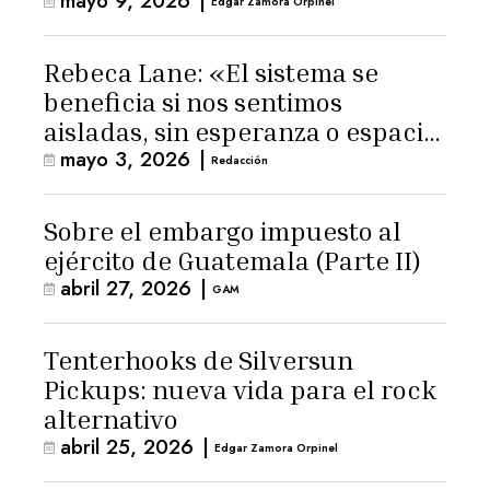
mayo 9, 2026
|
Edgar Zamora Orpinel
Rebeca Lane: «El sistema se
beneficia si nos sentimos
aisladas, sin esperanza o espacio
mayo 3, 2026
|
para la ternura»
Redacción
Sobre el embargo impuesto al
ejército de Guatemala (Parte II)
abril 27, 2026
|
GAM
Tenterhooks de Silversun
Pickups: nueva vida para el rock
alternativo
abril 25, 2026
|
Edgar Zamora Orpinel