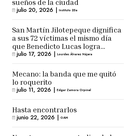
sueños de la ciudad
julio 20, 2026
|
Instituto 25a
San Martín Jilotepeque dignifica
a sus 72 víctimas el mismo día
que Benedicto Lucas logra
julio 17, 2026
|
arresto domiciliario
Lourdes Álvarez Nájera
Mecano: la banda que me quitó
lo roquerito
julio 11, 2026
|
Edgar Zamora Orpinel
Hasta encontrarlos
junio 22, 2026
|
GAM