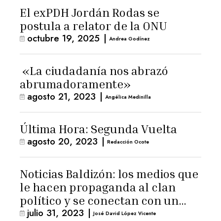
El exPDH Jordán Rodas se
postula a relator de la ONU
octubre 19, 2025
|
Andrea Godínez
«La ciudadanía nos abrazó
abrumadoramente»
agosto 21, 2023
|
Angélica Medinilla
Última Hora: Segunda Vuelta
agosto 20, 2023
|
Redacción Ocote
Noticias Baldizón: los medios que
le hacen propaganda al clan
político y se conectan con un
julio 31, 2023
|
hombre de confianza de
José David López Vicente