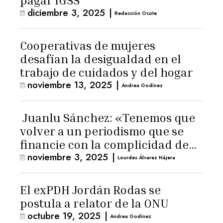
pagar IGSS
diciembre 3, 2025
|
Redacción Ocote
Cooperativas de mujeres
desafían la desigualdad en el
trabajo de cuidados y del hogar
noviembre 13, 2025
|
Andrea Godínez
Juanlu Sánchez: «Tenemos que
volver a un periodismo que se
financie con la complicidad de
noviembre 3, 2025
|
los lectores»
Lourdes Álvarez Nájera
El exPDH Jordán Rodas se
postula a relator de la ONU
octubre 19, 2025
|
Andrea Godínez