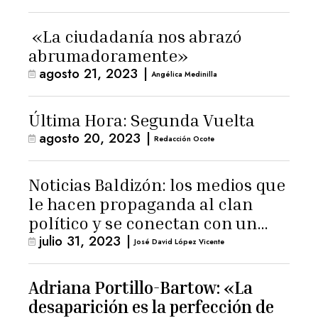
«La ciudadanía nos abrazó
abrumadoramente»
agosto 21, 2023
|
Angélica Medinilla
Última Hora: Segunda Vuelta
agosto 20, 2023
|
Redacción Ocote
Noticias Baldizón: los medios que
le hacen propaganda al clan
político y se conectan con un
julio 31, 2023
|
hombre de confianza de
José David López Vicente
Giammattei
Adriana Portillo-Bartow: «La
desaparición es la perfección de