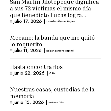
San Martín Jilotepeque dignifica
a sus 72 víctimas el mismo día
que Benedicto Lucas logra
julio 17, 2026
|
arresto domiciliario
Lourdes Álvarez Nájera
Mecano: la banda que me quitó
lo roquerito
julio 11, 2026
|
Edgar Zamora Orpinel
Hasta encontrarlos
junio 22, 2026
|
GAM
Nuestras casas, custodias de la
memoria
junio 15, 2026
|
Instituto 25a