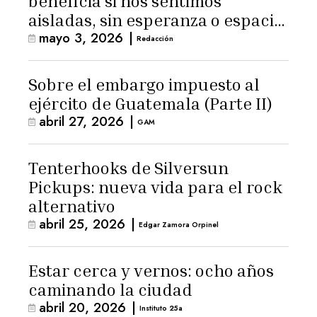
beneficia si nos sentimos
aisladas, sin esperanza o espacio
mayo 3, 2026
|
para la ternura»
Redacción
Sobre el embargo impuesto al
ejército de Guatemala (Parte II)
abril 27, 2026
|
GAM
Tenterhooks de Silversun
Pickups: nueva vida para el rock
alternativo
abril 25, 2026
|
Edgar Zamora Orpinel
Estar cerca y vernos: ocho años
caminando la ciudad
abril 20, 2026
|
Instituto 25a