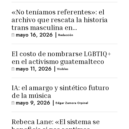
«No teníamos referentes»: el
archivo que rescata la historia
trans masculina en
mayo 16, 2026
|
Latinoamérica
Redacción
El costo de nombrarse LGBTIQ+
en el activismo guatemalteco
mayo 11, 2026
|
Visibles
IA: el amargo y sintético futuro
de la música
mayo 9, 2026
|
Edgar Zamora Orpinel
Rebeca Lane: «El sistema se