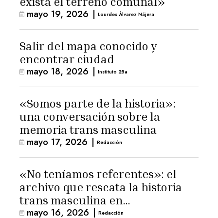
exista el terreno comunal»
mayo 19, 2026
|
Lourdes Álvarez Nájera
Salir del mapa conocido y
encontrar ciudad
mayo 18, 2026
|
Instituto 25a
«Somos parte de la historia»:
una conversación sobre la
memoria trans masculina
mayo 17, 2026
|
Redacción
«No teníamos referentes»: el
archivo que rescata la historia
trans masculina en
mayo 16, 2026
|
Latinoamérica
Redacción