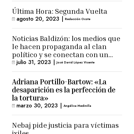
Última Hora: Segunda Vuelta
agosto 20, 2023
|
Redacción Ocote
Noticias Baldizón: los medios que
le hacen propaganda al clan
político y se conectan con un
julio 31, 2023
|
hombre de confianza de
José David López Vicente
Giammattei
Adriana Portillo-Bartow: «La
desaparición es la perfección de
la tortura»
marzo 30, 2023
|
Angélica Medinilla
Nebaj pide justicia para víctimas
ixiles