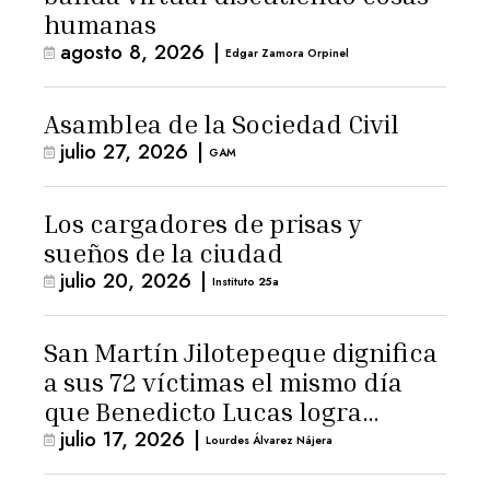
humanas
agosto 8, 2026
|
Edgar Zamora Orpinel
Asamblea de la Sociedad Civil
julio 27, 2026
|
GAM
Los cargadores de prisas y
sueños de la ciudad
julio 20, 2026
|
Instituto 25a
San Martín Jilotepeque dignifica
a sus 72 víctimas el mismo día
que Benedicto Lucas logra
julio 17, 2026
|
arresto domiciliario
Lourdes Álvarez Nájera