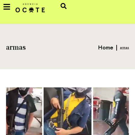
Home
|
armas
armas