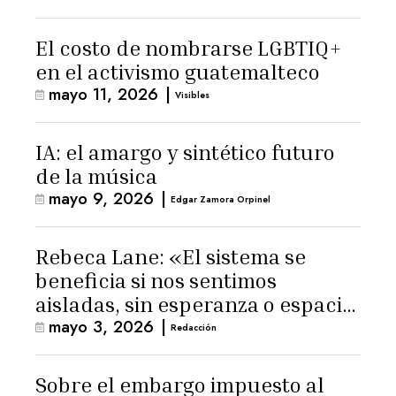
El costo de nombrarse LGBTIQ+
en el activismo guatemalteco
mayo 11, 2026
|
Visibles
IA: el amargo y sintético futuro
de la música
mayo 9, 2026
|
Edgar Zamora Orpinel
Rebeca Lane: «El sistema se
beneficia si nos sentimos
aisladas, sin esperanza o espacio
mayo 3, 2026
|
para la ternura»
Redacción
Sobre el embargo impuesto al