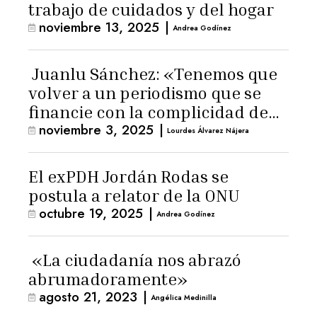
trabajo de cuidados y del hogar
noviembre 13, 2025
|
Andrea Godínez
Juanlu Sánchez: «Tenemos que
volver a un periodismo que se
financie con la complicidad de
noviembre 3, 2025
|
los lectores»
Lourdes Álvarez Nájera
El exPDH Jordán Rodas se
postula a relator de la ONU
octubre 19, 2025
|
Andrea Godínez
«La ciudadanía nos abrazó
abrumadoramente»
agosto 21, 2023
|
Angélica Medinilla