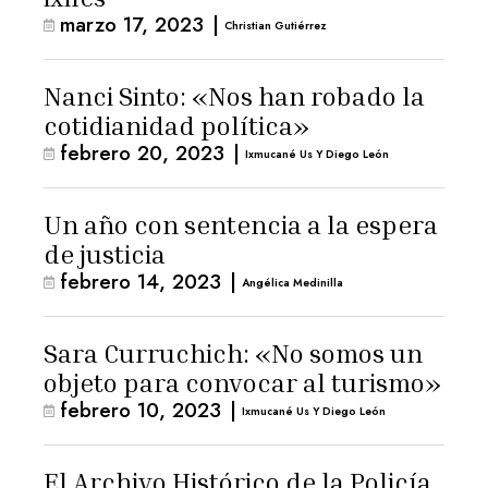
marzo 17, 2023
|
Christian Gutiérrez
Nanci Sinto: «Nos han robado la
cotidianidad política»
febrero 20, 2023
|
Ixmucané Us Y Diego León
Un año con sentencia a la espera
de justicia
febrero 14, 2023
|
Angélica Medinilla
Sara Curruchich: «No somos un
objeto para convocar al turismo»
febrero 10, 2023
|
Ixmucané Us Y Diego León
El Archivo Histórico de la Policía