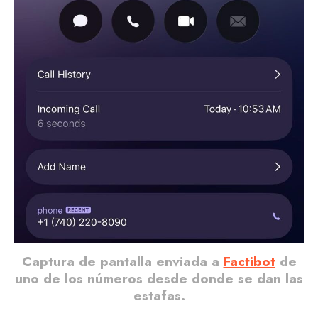
Captura de pantalla enviada a
Factibot
de
uno de los números desde donde se dan las
estafas.