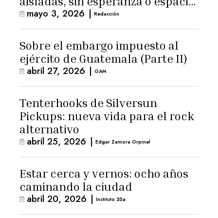
aisladas, sin esperanza o espacio
mayo 3, 2026
|
para la ternura»
Redacción
Sobre el embargo impuesto al
ejército de Guatemala (Parte II)
abril 27, 2026
|
GAM
Tenterhooks de Silversun
Pickups: nueva vida para el rock
alternativo
abril 25, 2026
|
Edgar Zamora Orpinel
Estar cerca y vernos: ocho años
caminando la ciudad
abril 20, 2026
|
Instituto 25a