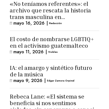
«No teníamos referentes»: el
archivo que rescata la historia
trans masculina en
mayo 16, 2026
|
Latinoamérica
Redacción
El costo de nombrarse LGBTIQ+
en el activismo guatemalteco
mayo 11, 2026
|
Visibles
IA: el amargo y sintético futuro
de la música
mayo 9, 2026
|
Edgar Zamora Orpinel
Rebeca Lane: «El sistema se
beneficia si nos sentimos