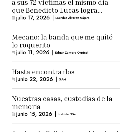
a sus 72 víctimas el mismo día
que Benedicto Lucas logra
julio 17, 2026
|
arresto domiciliario
Lourdes Álvarez Nájera
Mecano: la banda que me quitó
lo roquerito
julio 11, 2026
|
Edgar Zamora Orpinel
Hasta encontrarlos
junio 22, 2026
|
GAM
Nuestras casas, custodias de la
memoria
junio 15, 2026
|
Instituto 25a