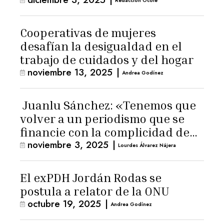
Redacción Ocote
Cooperativas de mujeres
desafían la desigualdad en el
trabajo de cuidados y del hogar
noviembre 13, 2025
|
Andrea Godínez
Juanlu Sánchez: «Tenemos que
volver a un periodismo que se
financie con la complicidad de
noviembre 3, 2025
|
los lectores»
Lourdes Álvarez Nájera
El exPDH Jordán Rodas se
postula a relator de la ONU
octubre 19, 2025
|
Andrea Godínez