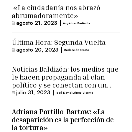
«La ciudadanía nos abrazó
abrumadoramente»
agosto 21, 2023
|
Angélica Medinilla
Última Hora: Segunda Vuelta
agosto 20, 2023
|
Redacción Ocote
Noticias Baldizón: los medios que
le hacen propaganda al clan
político y se conectan con un
julio 31, 2023
|
hombre de confianza de
José David López Vicente
Giammattei
Adriana Portillo-Bartow: «La
desaparición es la perfección de
la tortura»