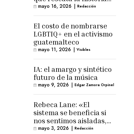
trans masculina en
mayo 16, 2026
|
Redacción
Latinoamérica
El costo de nombrarse
LGBTIQ+ en el activismo
guatemalteco
mayo 11, 2026
|
Visibles
IA: el amargo y sintético
futuro de la música
mayo 9, 2026
|
Edgar Zamora Orpinel
Rebeca Lane: «El
sistema se beneficia si
nos sentimos aisladas,
sin esperanza o espacio
mayo 3, 2026
|
Redacción