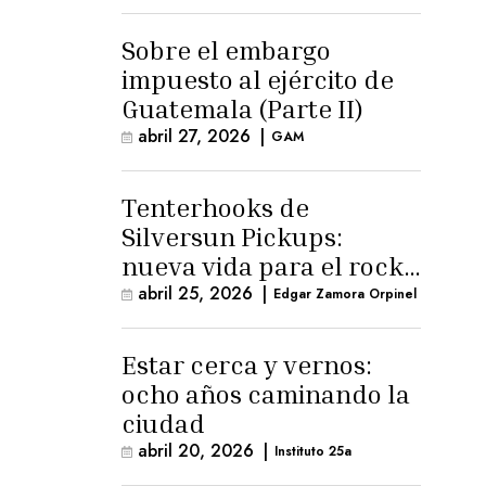
para la ternura»
Sobre el embargo
impuesto al ejército de
Guatemala (Parte II)
abril 27, 2026
|
GAM
Tenterhooks de
Silversun Pickups:
nueva vida para el rock
alternativo
abril 25, 2026
|
Edgar Zamora Orpinel
Estar cerca y vernos:
ocho años caminando la
ciudad
abril 20, 2026
|
Instituto 25a