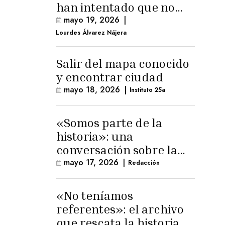
han intentado que no
exista el terreno
mayo 19, 2026
|
comunal»
Lourdes Álvarez Nájera
Salir del mapa conocido
y encontrar ciudad
mayo 18, 2026
|
Instituto 25a
«Somos parte de la
historia»: una
conversación sobre la
memoria trans
mayo 17, 2026
|
Redacción
masculina
«No teníamos
referentes»: el archivo
que rescata la historia