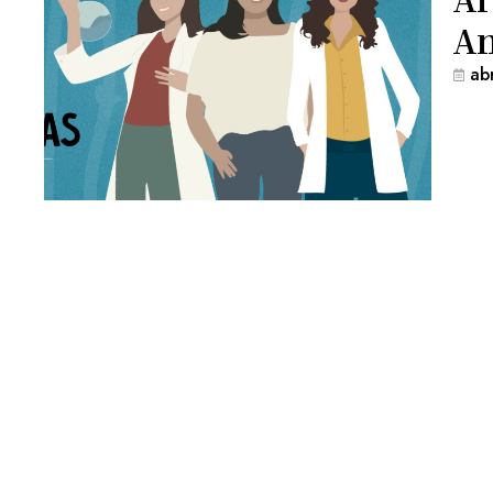
An
ab