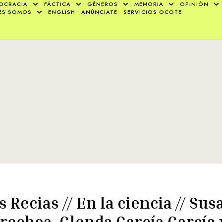
OCRACIA
FÁCTICA
GÉNEROS
MEMORIA
OPINIÓN
ES SOMOS
ENGLISH
ANÚNCIATE
SERVICIOS OCOTE
s Recias // En la ciencia // Sus
rechea, Glenda García García 