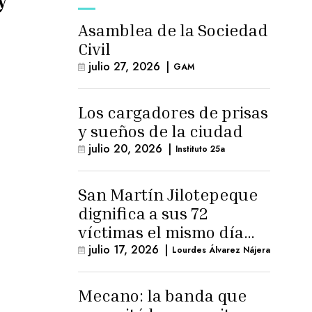
Asamblea de la Sociedad
Civil
julio 27, 2026
|
GAM
Los cargadores de prisas
y sueños de la ciudad
julio 20, 2026
|
Instituto 25a
San Martín Jilotepeque
dignifica a sus 72
víctimas el mismo día
que Benedicto Lucas
julio 17, 2026
|
Lourdes Álvarez Nájera
logra arresto
domiciliario
Mecano: la banda que