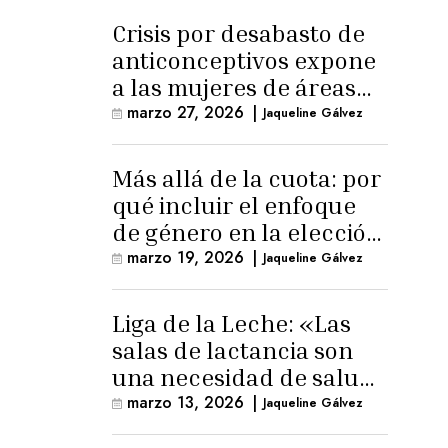
Crisis por desabasto de
anticonceptivos expone
a las mujeres de áreas
rurales
marzo 27, 2026
|
Jaqueline Gálvez
Más allá de la cuota: por
qué incluir el enfoque
de género en la elección
de Fiscal General
marzo 19, 2026
|
Jaqueline Gálvez
Liga de la Leche: «Las
salas de lactancia son
una necesidad de salud
pública»
marzo 13, 2026
|
Jaqueline Gálvez