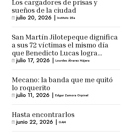
Los cargadores de prisas y
sueños de la ciudad
julio 20, 2026
|
Instituto 25a
San Martín Jilotepeque dignifica
a sus 72 víctimas el mismo día
que Benedicto Lucas logra
julio 17, 2026
|
arresto domiciliario
Lourdes Álvarez Nájera
Mecano: la banda que me quitó
lo roquerito
julio 11, 2026
|
Edgar Zamora Orpinel
Hasta encontrarlos
junio 22, 2026
|
GAM