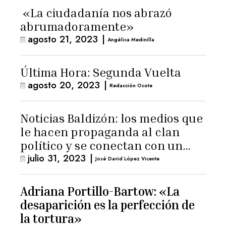
«La ciudadanía nos abrazó
abrumadoramente»
agosto 21, 2023
|
Angélica Medinilla
Última Hora: Segunda Vuelta
agosto 20, 2023
|
Redacción Ocote
Noticias Baldizón: los medios que
le hacen propaganda al clan
político y se conectan con un
julio 31, 2023
|
hombre de confianza de
José David López Vicente
Giammattei
Adriana Portillo-Bartow: «La
desaparición es la perfección de
la tortura»