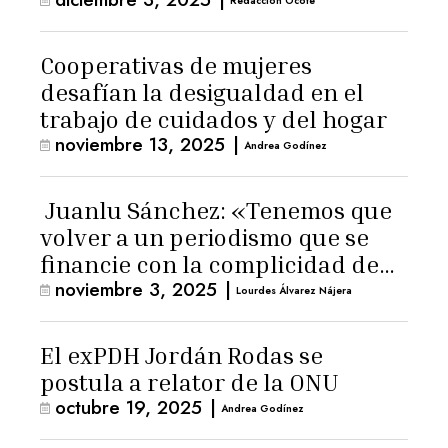
Redacción Ocote
Cooperativas de mujeres
desafían la desigualdad en el
trabajo de cuidados y del hogar
noviembre 13, 2025
|
Andrea Godínez
Juanlu Sánchez: «Tenemos que
volver a un periodismo que se
financie con la complicidad de
noviembre 3, 2025
|
los lectores»
Lourdes Álvarez Nájera
El exPDH Jordán Rodas se
postula a relator de la ONU
octubre 19, 2025
|
Andrea Godínez