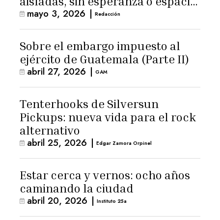
aisladas, sin esperanza o espacio
mayo 3, 2026
|
para la ternura»
Redacción
Sobre el embargo impuesto al
ejército de Guatemala (Parte II)
abril 27, 2026
|
GAM
Tenterhooks de Silversun
Pickups: nueva vida para el rock
alternativo
abril 25, 2026
|
Edgar Zamora Orpinel
Estar cerca y vernos: ocho años
caminando la ciudad
abril 20, 2026
|
Instituto 25a