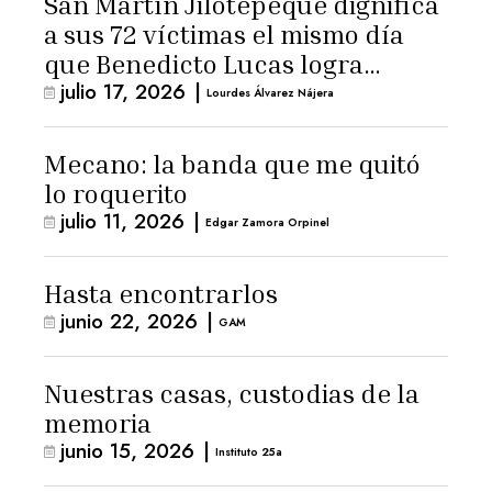
San Martín Jilotepeque dignifica
a sus 72 víctimas el mismo día
que Benedicto Lucas logra
julio 17, 2026
|
arresto domiciliario
Lourdes Álvarez Nájera
Mecano: la banda que me quitó
lo roquerito
julio 11, 2026
|
Edgar Zamora Orpinel
Hasta encontrarlos
junio 22, 2026
|
GAM
Nuestras casas, custodias de la
memoria
junio 15, 2026
|
Instituto 25a