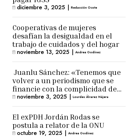
diciembre 3, 2025
|
Redacción Ocote
Cooperativas de mujeres
desafían la desigualdad en el
trabajo de cuidados y del hogar
noviembre 13, 2025
|
Andrea Godínez
Juanlu Sánchez: «Tenemos que
volver a un periodismo que se
financie con la complicidad de
noviembre 3, 2025
|
los lectores»
Lourdes Álvarez Nájera
El exPDH Jordán Rodas se
postula a relator de la ONU
octubre 19, 2025
|
Andrea Godínez