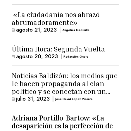
«La ciudadanía nos abrazó
abrumadoramente»
agosto 21, 2023
|
Angélica Medinilla
Última Hora: Segunda Vuelta
agosto 20, 2023
|
Redacción Ocote
Noticias Baldizón: los medios que
le hacen propaganda al clan
político y se conectan con un
julio 31, 2023
|
hombre de confianza de
José David López Vicente
Giammattei
Adriana Portillo-Bartow: «La
desaparición es la perfección de