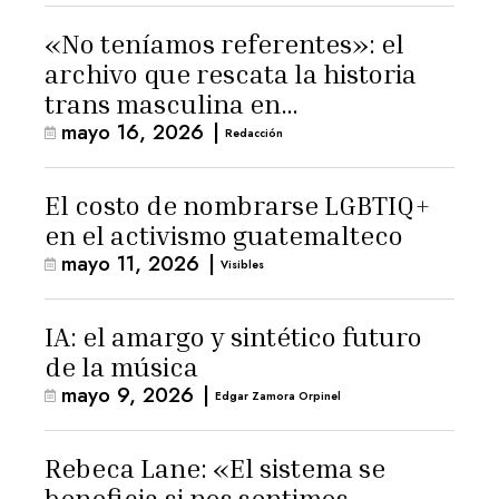
«No teníamos referentes»: el
archivo que rescata la historia
trans masculina en
mayo 16, 2026
|
Latinoamérica
Redacción
El costo de nombrarse LGBTIQ+
en el activismo guatemalteco
mayo 11, 2026
|
Visibles
IA: el amargo y sintético futuro
de la música
mayo 9, 2026
|
Edgar Zamora Orpinel
Rebeca Lane: «El sistema se
beneficia si nos sentimos