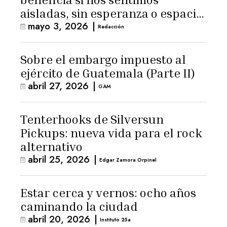
aisladas, sin esperanza o espacio
mayo 3, 2026
|
para la ternura»
Redacción
Sobre el embargo impuesto al
ejército de Guatemala (Parte II)
abril 27, 2026
|
GAM
Tenterhooks de Silversun
Pickups: nueva vida para el rock
alternativo
abril 25, 2026
|
Edgar Zamora Orpinel
Estar cerca y vernos: ocho años
caminando la ciudad
abril 20, 2026
|
Instituto 25a