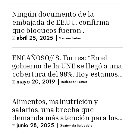
Ningún documento de la
embajada de EE.UU. confirma
que bloqueos fueron
abril 25, 2025
|
«planificados y tolerados»
Mariana Farfán
ENGAÑOSO// S. Torres: “En el
gobierno de la UNE se llegó a una
cobertura del 98%. Hoy estamos
mayo 20, 2019
|
como en el 73%”
Redacción Fáctica
Alimentos, malnutrición y
salarios, una brecha que
demanda más atención para los
junio 28, 2025
|
menores
Guatemala Saludable