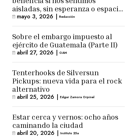
beneficia si nos sentimos
aisladas, sin esperanza o espacio
mayo 3, 2026
|
para la ternura»
Redacción
Sobre el embargo impuesto al
ejército de Guatemala (Parte II)
abril 27, 2026
|
GAM
Tenterhooks de Silversun
Pickups: nueva vida para el rock
alternativo
abril 25, 2026
|
Edgar Zamora Orpinel
Estar cerca y vernos: ocho años
caminando la ciudad
abril 20, 2026
|
Instituto 25a