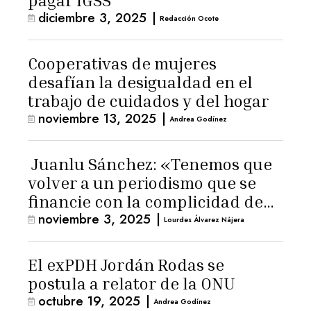
pagar IGSS
diciembre 3, 2025
|
Redacción Ocote
Cooperativas de mujeres
desafían la desigualdad en el
trabajo de cuidados y del hogar
noviembre 13, 2025
|
Andrea Godínez
Juanlu Sánchez: «Tenemos que
volver a un periodismo que se
financie con la complicidad de
noviembre 3, 2025
|
los lectores»
Lourdes Álvarez Nájera
El exPDH Jordán Rodas se
postula a relator de la ONU
octubre 19, 2025
|
Andrea Godínez