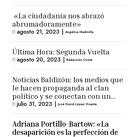
«La ciudadanía nos abrazó
abrumadoramente»
agosto 21, 2023
|
Angélica Medinilla
Última Hora: Segunda Vuelta
agosto 20, 2023
|
Redacción Ocote
Noticias Baldizón: los medios que
le hacen propaganda al clan
político y se conectan con un
julio 31, 2023
|
hombre de confianza de
José David López Vicente
Giammattei
Adriana Portillo-Bartow: «La
desaparición es la perfección de