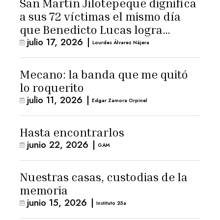
San Martín Jilotepeque dignifica
a sus 72 víctimas el mismo día
que Benedicto Lucas logra
julio 17, 2026
|
arresto domiciliario
Lourdes Álvarez Nájera
Mecano: la banda que me quitó
lo roquerito
julio 11, 2026
|
Edgar Zamora Orpinel
Hasta encontrarlos
junio 22, 2026
|
GAM
Nuestras casas, custodias de la
memoria
junio 15, 2026
|
Instituto 25a