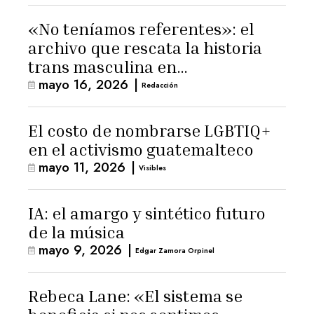
«No teníamos referentes»: el
archivo que rescata la historia
trans masculina en
mayo 16, 2026
|
Latinoamérica
Redacción
El costo de nombrarse LGBTIQ+
en el activismo guatemalteco
mayo 11, 2026
|
Visibles
IA: el amargo y sintético futuro
de la música
mayo 9, 2026
|
Edgar Zamora Orpinel
Rebeca Lane: «El sistema se