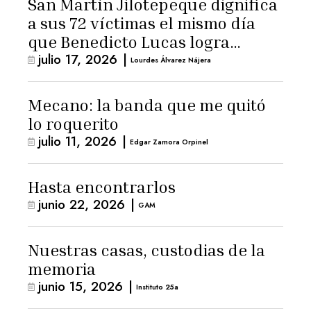
San Martín Jilotepeque dignifica
a sus 72 víctimas el mismo día
que Benedicto Lucas logra
julio 17, 2026
|
arresto domiciliario
Lourdes Álvarez Nájera
Mecano: la banda que me quitó
lo roquerito
julio 11, 2026
|
Edgar Zamora Orpinel
Hasta encontrarlos
junio 22, 2026
|
GAM
Nuestras casas, custodias de la
memoria
junio 15, 2026
|
Instituto 25a