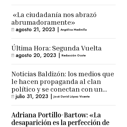
«La ciudadanía nos abrazó
abrumadoramente»
agosto 21, 2023
|
Angélica Medinilla
Última Hora: Segunda Vuelta
agosto 20, 2023
|
Redacción Ocote
Noticias Baldizón: los medios que
le hacen propaganda al clan
político y se conectan con un
julio 31, 2023
|
hombre de confianza de
José David López Vicente
Giammattei
Adriana Portillo-Bartow: «La
desaparición es la perfección de