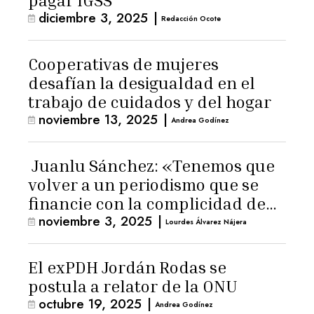
pagar IGSS
diciembre 3, 2025
|
Redacción Ocote
Cooperativas de mujeres
desafían la desigualdad en el
trabajo de cuidados y del hogar
noviembre 13, 2025
|
Andrea Godínez
Juanlu Sánchez: «Tenemos que
volver a un periodismo que se
financie con la complicidad de
noviembre 3, 2025
|
los lectores»
Lourdes Álvarez Nájera
El exPDH Jordán Rodas se
postula a relator de la ONU
octubre 19, 2025
|
Andrea Godínez