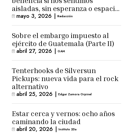
beneficia si nos sentimos
aisladas, sin esperanza o espacio
mayo 3, 2026
|
para la ternura»
Redacción
Sobre el embargo impuesto al
ejército de Guatemala (Parte II)
abril 27, 2026
|
GAM
Tenterhooks de Silversun
Pickups: nueva vida para el rock
alternativo
abril 25, 2026
|
Edgar Zamora Orpinel
Estar cerca y vernos: ocho años
caminando la ciudad
abril 20, 2026
|
Instituto 25a