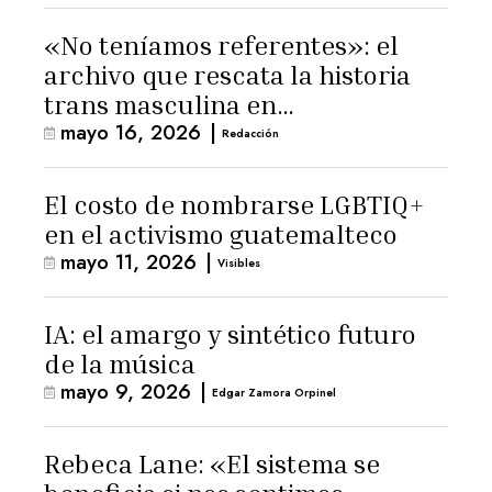
«No teníamos referentes»: el
archivo que rescata la historia
trans masculina en
mayo 16, 2026
|
Latinoamérica
Redacción
El costo de nombrarse LGBTIQ+
en el activismo guatemalteco
mayo 11, 2026
|
Visibles
IA: el amargo y sintético futuro
de la música
mayo 9, 2026
|
Edgar Zamora Orpinel
Rebeca Lane: «El sistema se