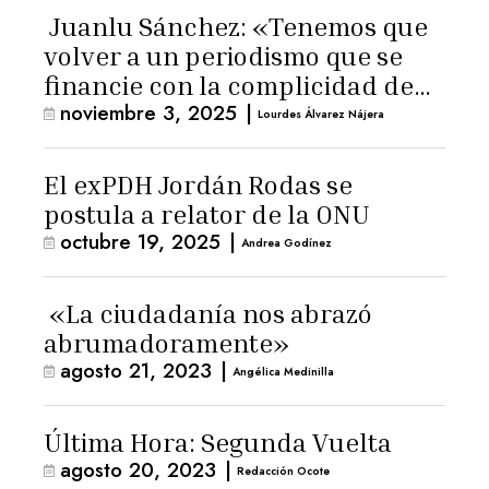
Juanlu Sánchez: «Tenemos que
volver a un periodismo que se
financie con la complicidad de
noviembre 3, 2025
|
los lectores»
Lourdes Álvarez Nájera
El exPDH Jordán Rodas se
postula a relator de la ONU
octubre 19, 2025
|
Andrea Godínez
«La ciudadanía nos abrazó
abrumadoramente»
agosto 21, 2023
|
Angélica Medinilla
Última Hora: Segunda Vuelta
agosto 20, 2023
|
Redacción Ocote