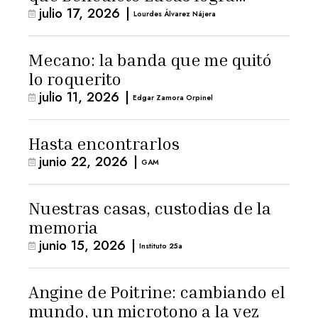
julio 17, 2026
|
arresto domiciliario
Lourdes Álvarez Nájera
Mecano: la banda que me quitó
lo roquerito
julio 11, 2026
|
Edgar Zamora Orpinel
Hasta encontrarlos
junio 22, 2026
|
GAM
Nuestras casas, custodias de la
memoria
junio 15, 2026
|
Instituto 25a
Angine de Poitrine: cambiando el
mundo, un microtono a la vez