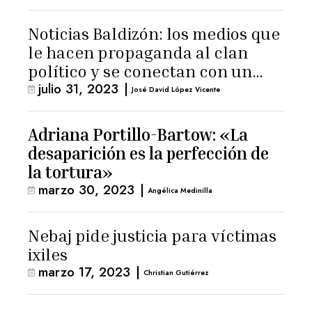
Noticias Baldizón: los medios que
le hacen propaganda al clan
político y se conectan con un
julio 31, 2023
|
hombre de confianza de
José David López Vicente
Giammattei
Adriana Portillo-Bartow: «La
desaparición es la perfección de
la tortura»
marzo 30, 2023
|
Angélica Medinilla
Nebaj pide justicia para víctimas
ixiles
marzo 17, 2023
|
Christian Gutiérrez