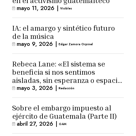
en el activismo guatemalteco
mayo 11, 2026
|
Visibles
IA: el amargo y sintético futuro
de la música
mayo 9, 2026
|
Edgar Zamora Orpinel
Rebeca Lane: «El sistema se
beneficia si nos sentimos
aisladas, sin esperanza o espacio
mayo 3, 2026
|
para la ternura»
Redacción
Sobre el embargo impuesto al
ejército de Guatemala (Parte II)
abril 27, 2026
|
GAM