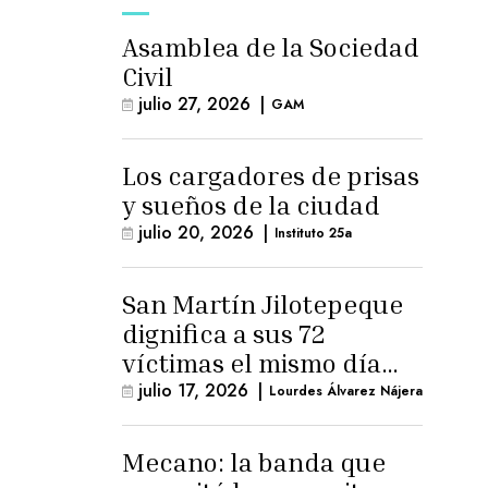
Asamblea de la Sociedad
Civil
julio 27, 2026
|
GAM
Los cargadores de prisas
y sueños de la ciudad
julio 20, 2026
|
Instituto 25a
San Martín Jilotepeque
dignifica a sus 72
víctimas el mismo día
que Benedicto Lucas
julio 17, 2026
|
Lourdes Álvarez Nájera
logra arresto
domiciliario
Mecano: la banda que