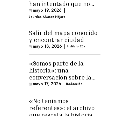
han intentado que no
exista el terreno
mayo 19, 2026
|
comunal»
Lourdes Álvarez Nájera
Salir del mapa conocido
y encontrar ciudad
mayo 18, 2026
|
Instituto 25a
«Somos parte de la
historia»: una
conversación sobre la
memoria trans
mayo 17, 2026
|
Redacción
masculina
«No teníamos
referentes»: el archivo
que rescata la historia