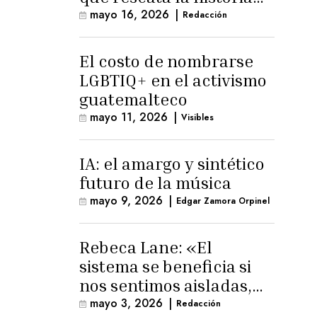
trans masculina en
mayo 16, 2026
|
Redacción
Latinoamérica
El costo de nombrarse
LGBTIQ+ en el activismo
guatemalteco
mayo 11, 2026
|
Visibles
IA: el amargo y sintético
futuro de la música
mayo 9, 2026
|
Edgar Zamora Orpinel
Rebeca Lane: «El
sistema se beneficia si
nos sentimos aisladas,
sin esperanza o espacio
mayo 3, 2026
|
Redacción