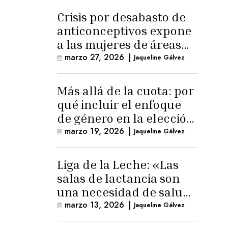
Crisis por desabasto de
anticonceptivos expone
a las mujeres de áreas
rurales
marzo 27, 2026
|
Jaqueline Gálvez
Más allá de la cuota: por
qué incluir el enfoque
de género en la elección
de Fiscal General
marzo 19, 2026
|
Jaqueline Gálvez
Liga de la Leche: «Las
salas de lactancia son
una necesidad de salud
pública»
marzo 13, 2026
|
Jaqueline Gálvez