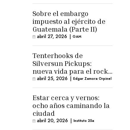
para la ternura»
Sobre el embargo
impuesto al ejército de
Guatemala (Parte II)
abril 27, 2026
|
GAM
Tenterhooks de
Silversun Pickups:
nueva vida para el rock
alternativo
abril 25, 2026
|
Edgar Zamora Orpinel
Estar cerca y vernos:
ocho años caminando la
ciudad
abril 20, 2026
|
Instituto 25a