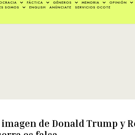
OCRACIA
FÁCTICA
GÉNEROS
MEMORIA
OPINIÓN
ES SOMOS
ENGLISH
ANÚNCIATE
SERVICIOS OCOTE
 imagen de Donald Trump y 
erra es falsa