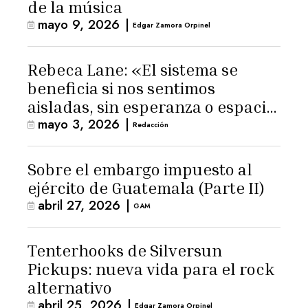
de la música
mayo 9, 2026
|
Edgar Zamora Orpinel
Rebeca Lane: «El sistema se
beneficia si nos sentimos
aisladas, sin esperanza o espacio
mayo 3, 2026
|
para la ternura»
Redacción
Sobre el embargo impuesto al
ejército de Guatemala (Parte II)
abril 27, 2026
|
GAM
Tenterhooks de Silversun
Pickups: nueva vida para el rock
alternativo
abril 25, 2026
|
Edgar Zamora Orpinel