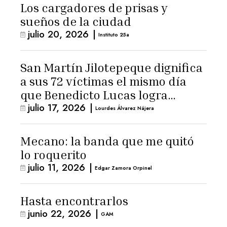
Los cargadores de prisas y
sueños de la ciudad
julio 20, 2026
|
Instituto 25a
San Martín Jilotepeque dignifica
a sus 72 víctimas el mismo día
que Benedicto Lucas logra
julio 17, 2026
|
arresto domiciliario
Lourdes Álvarez Nájera
Mecano: la banda que me quitó
lo roquerito
julio 11, 2026
|
Edgar Zamora Orpinel
Hasta encontrarlos
junio 22, 2026
|
GAM