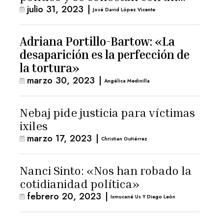
julio 31, 2023
|
hombre de confianza de
José David López Vicente
Giammattei
Adriana Portillo-Bartow: «La
desaparición es la perfección de
la tortura»
marzo 30, 2023
|
Angélica Medinilla
Nebaj pide justicia para víctimas
ixiles
marzo 17, 2023
|
Christian Gutiérrez
Nanci Sinto: «Nos han robado la
cotidianidad política»
febrero 20, 2023
|
Ixmucané Us Y Diego León