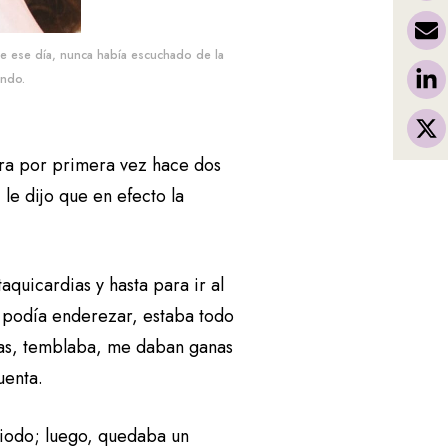
de ese día, nunca había escuchado de la
ando.
ra por primera vez hace dos
le dijo que en efecto la
quicardias y hasta para ir al
e podía enderezar, estaba todo
as, temblaba, me daban ganas
cuenta.
eriodo; luego, quedaba un