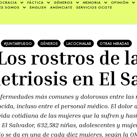
OCRACIA
FÁCTICA
GÉNEROS
MEMORIA
OPINIÓN
ES SOMOS
ENGLISH
ANÚNCIATE
SERVICIOS OCOTE
#JUNTARFUEGO
GÉNEROS
LACOCINALAB
OTRAS MIRADAS
Los rostros de l
triosis en El S
enfermedades más comunes y dolorosas entre las m
ida, incluso entre el personal médico. El dolor 
 vida cotidiana de las mujeres que la sufren y ha
n El Salvador, 632,582 niñas, adolescentes y muj
o se da en una de cada diez mujeres, según la O