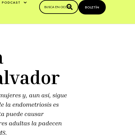
PODCAST
BOLETÍN
a
alvador
ujeres y, aun así, sigue
de la endometriosis es
sta puede causar
eres adultas la padecen
MS.