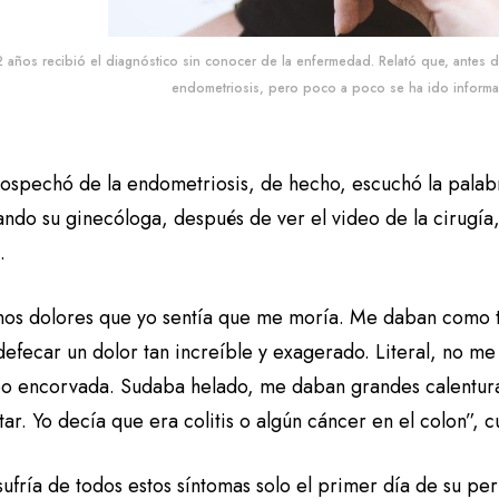
2 años recibió el diagnóstico sin conocer de la enfermedad. Relató que, antes 
endometriosis, pero poco a poco se ha ido inform
ospechó de la endometriosis, de hecho, escuchó la palab
ndo su ginecóloga, después de ver el video de la cirugía, 
a.
nos dolores que yo sentía que me moría. Me daban como ta
defecar un dolor tan increíble y exagerado. Literal, no m
po encorvada. Sudaba helado, me daban grandes calentur
ar. Yo decía que era colitis o algún cáncer en el colon”, 
sufría de todos estos síntomas solo el primer día de su p