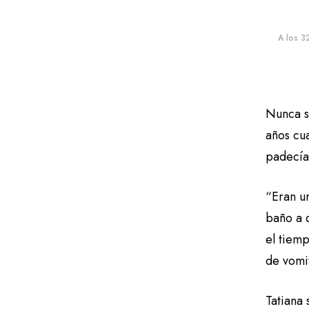
A los 3
Nunca s
años cua
padecí
“Eran u
baño a 
el tiem
de vomit
Tatiana 