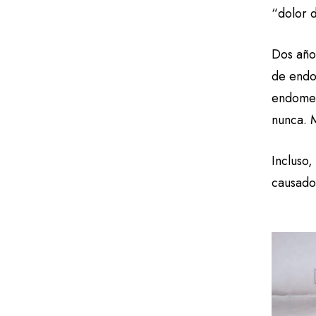
“dolor d
Dos año
de endom
endomet
nunca. 
Incluso,
causado