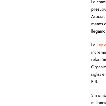
La candi
presupu
Asociac
menos d
llegamo
La
Ley 
incremen
relación
Organiza
siglas e
PIB.
Sin emb
millones