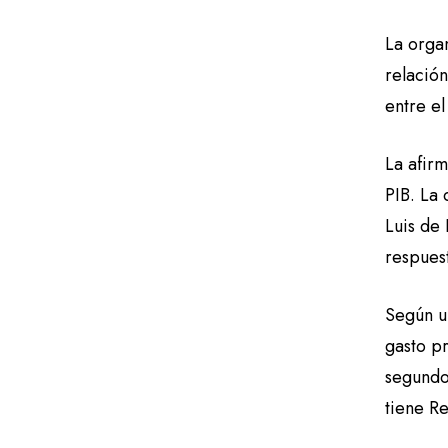
La orga
relació
entre e
La afirm
PIB. La
Luis de 
respues
Según 
gasto pr
segundo 
tiene R