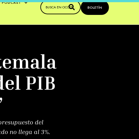
PODCAST
BOLETÍN
atemala
del PIB
”
 presupuesto del
do no llega al 3%.