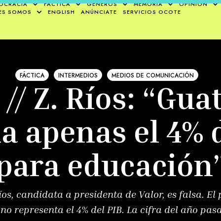
OCRACIA
FÁCTICA
GÉNEROS
MEMORIA
OPINIÓN
ES SOMOS
ENGLISH
ANÚNCIATE
SERVICIOS OCOTE
FÁCTICA
INTERMEDIOS
MEDIOS DE COMUNICACIÓN
// Z. Ríos: “Gu
a apenas el 4% 
para educación
os, candidata a presidenta de Valor, es falsa. El
no representa el 4% del PIB. La cifra del año pasa