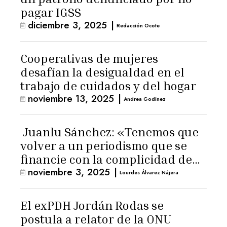
pagar IGSS
diciembre 3, 2025
|
Redacción Ocote
Cooperativas de mujeres
desafían la desigualdad en el
trabajo de cuidados y del hogar
noviembre 13, 2025
|
Andrea Godínez
Juanlu Sánchez: «Tenemos que
volver a un periodismo que se
financie con la complicidad de
noviembre 3, 2025
|
los lectores»
Lourdes Álvarez Nájera
El exPDH Jordán Rodas se
postula a relator de la ONU