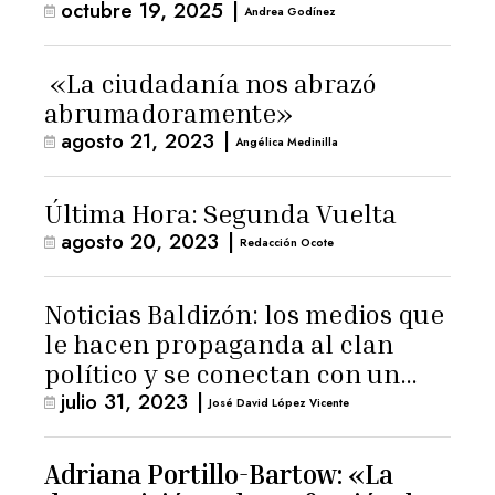
octubre 19, 2025
|
Andrea Godínez
«La ciudadanía nos abrazó
abrumadoramente»
agosto 21, 2023
|
Angélica Medinilla
Última Hora: Segunda Vuelta
agosto 20, 2023
|
Redacción Ocote
Noticias Baldizón: los medios que
le hacen propaganda al clan
político y se conectan con un
julio 31, 2023
|
hombre de confianza de
José David López Vicente
Giammattei
Adriana Portillo-Bartow: «La