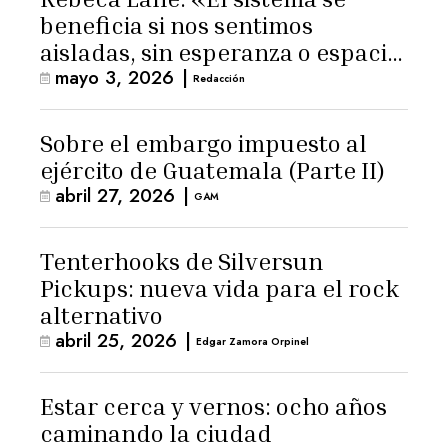
beneficia si nos sentimos
aisladas, sin esperanza o espacio
mayo 3, 2026
|
para la ternura»
Redacción
Sobre el embargo impuesto al
ejército de Guatemala (Parte II)
abril 27, 2026
|
GAM
Tenterhooks de Silversun
Pickups: nueva vida para el rock
alternativo
abril 25, 2026
|
Edgar Zamora Orpinel
Estar cerca y vernos: ocho años
caminando la ciudad