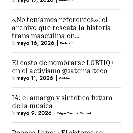
Redacción
«No teníamos referentes»: el
archivo que rescata la historia
trans masculina en
mayo 16, 2026
|
Latinoamérica
Redacción
El costo de nombrarse LGBTIQ+
en el activismo guatemalteco
mayo 11, 2026
|
Visibles
IA: el amargo y sintético futuro
de la música
mayo 9, 2026
|
Edgar Zamora Orpinel
Rebeca Lane: «El sistema se