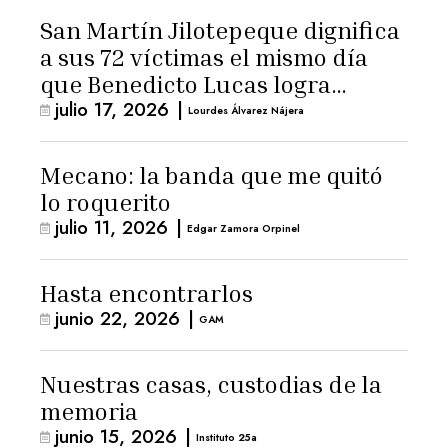
San Martín Jilotepeque dignifica
a sus 72 víctimas el mismo día
que Benedicto Lucas logra
julio 17, 2026
|
arresto domiciliario
Lourdes Álvarez Nájera
Mecano: la banda que me quitó
lo roquerito
julio 11, 2026
|
Edgar Zamora Orpinel
Hasta encontrarlos
junio 22, 2026
|
GAM
Nuestras casas, custodias de la
memoria
junio 15, 2026
|
Instituto 25a