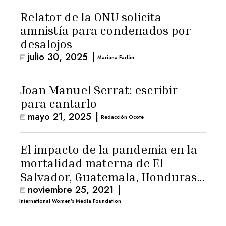
Relator de la ONU solicita
amnistía para condenados por
desalojos
julio 30, 2025
|
Mariana Farfán
Joan Manuel Serrat: escribir
para cantarlo
mayo 21, 2025
|
Redacción Ocote
El impacto de la pandemia en la
mortalidad materna de El
Salvador, Guatemala, Honduras y
noviembre 25, 2021
|
México
International Women’s Media Foundation