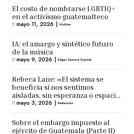
El costo de nombrarse LGBTIQ+
en el activismo guatemalteco
mayo 11, 2026
|
Visibles
IA: el amargo y sintético futuro
de la música
mayo 9, 2026
|
Edgar Zamora Orpinel
Rebeca Lane: «El sistema se
beneficia si nos sentimos
aisladas, sin esperanza o espacio
mayo 3, 2026
|
para la ternura»
Redacción
Sobre el embargo impuesto al
ejército de Guatemala (Parte II)