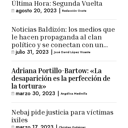
Última Hora: Segunda Vuelta
agosto 20, 2023
|
Redacción Ocote
Noticias Baldizón: los medios que
le hacen propaganda al clan
político y se conectan con un
julio 31, 2023
|
hombre de confianza de
José David López Vicente
Giammattei
Adriana Portillo-Bartow: «La
desaparición es la perfección de
la tortura»
marzo 30, 2023
|
Angélica Medinilla
Nebaj pide justicia para víctimas
ixiles
marzo 17, 2023
|
Christian Gutiérrez