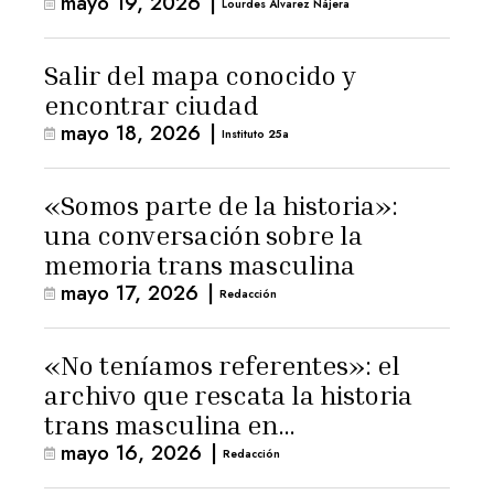
mayo 19, 2026
|
Lourdes Álvarez Nájera
Salir del mapa conocido y
encontrar ciudad
mayo 18, 2026
|
Instituto 25a
«Somos parte de la historia»:
una conversación sobre la
memoria trans masculina
mayo 17, 2026
|
Redacción
«No teníamos referentes»: el
archivo que rescata la historia
trans masculina en
mayo 16, 2026
|
Latinoamérica
Redacción