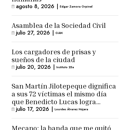
agosto 8, 2026
|
Edgar Zamora Orpinel
Asamblea de la Sociedad Civil
julio 27, 2026
|
GAM
Los cargadores de prisas y
sueños de la ciudad
julio 20, 2026
|
Instituto 25a
San Martín Jilotepeque dignifica
a sus 72 víctimas el mismo día
que Benedicto Lucas logra
julio 17, 2026
|
arresto domiciliario
Lourdes Álvarez Nájera
Mecano: la banda que me quitó