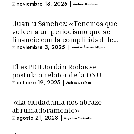
noviembre 13, 2025
|
Andrea Godínez
Juanlu Sánchez: «Tenemos que
volver a un periodismo que se
financie con la complicidad de
noviembre 3, 2025
|
los lectores»
Lourdes Álvarez Nájera
El exPDH Jordán Rodas se
postula a relator de la ONU
octubre 19, 2025
|
Andrea Godínez
«La ciudadanía nos abrazó
abrumadoramente»
agosto 21, 2023
|
Angélica Medinilla