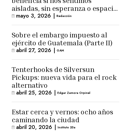
beneficia si nos sentimos
aisladas, sin esperanza o espacio
mayo 3, 2026
|
para la ternura»
Redacción
Sobre el embargo impuesto al
ejército de Guatemala (Parte II)
abril 27, 2026
|
GAM
Tenterhooks de Silversun
Pickups: nueva vida para el rock
alternativo
abril 25, 2026
|
Edgar Zamora Orpinel
Estar cerca y vernos: ocho años
caminando la ciudad
abril 20, 2026
|
Instituto 25a