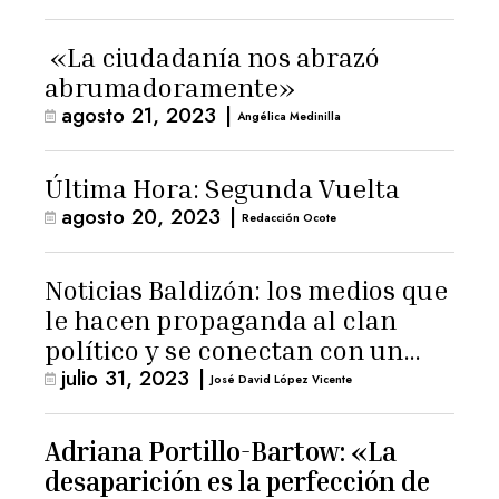
«La ciudadanía nos abrazó
abrumadoramente»
agosto 21, 2023
|
Angélica Medinilla
Última Hora: Segunda Vuelta
agosto 20, 2023
|
Redacción Ocote
Noticias Baldizón: los medios que
le hacen propaganda al clan
político y se conectan con un
julio 31, 2023
|
hombre de confianza de
José David López Vicente
Giammattei
Adriana Portillo-Bartow: «La
desaparición es la perfección de