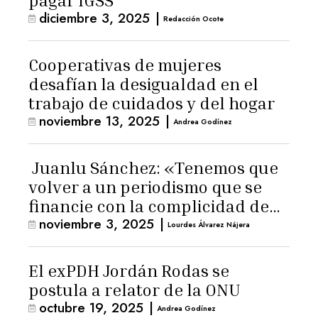
pagar IGSS
diciembre 3, 2025
|
Redacción Ocote
Cooperativas de mujeres
desafían la desigualdad en el
trabajo de cuidados y del hogar
noviembre 13, 2025
|
Andrea Godínez
Juanlu Sánchez: «Tenemos que
volver a un periodismo que se
financie con la complicidad de
noviembre 3, 2025
|
los lectores»
Lourdes Álvarez Nájera
El exPDH Jordán Rodas se
postula a relator de la ONU
octubre 19, 2025
|
Andrea Godínez