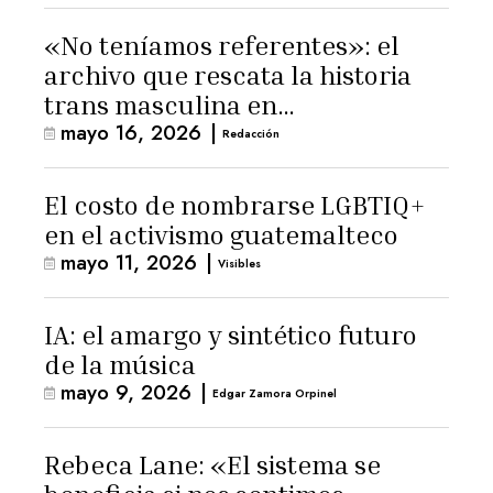
«No teníamos referentes»: el
archivo que rescata la historia
trans masculina en
mayo 16, 2026
|
Latinoamérica
Redacción
El costo de nombrarse LGBTIQ+
en el activismo guatemalteco
mayo 11, 2026
|
Visibles
IA: el amargo y sintético futuro
de la música
mayo 9, 2026
|
Edgar Zamora Orpinel
Rebeca Lane: «El sistema se