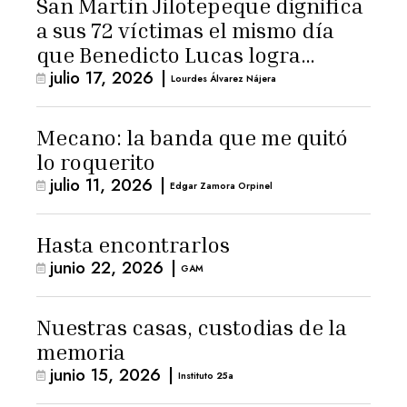
San Martín Jilotepeque dignifica
a sus 72 víctimas el mismo día
que Benedicto Lucas logra
julio 17, 2026
|
arresto domiciliario
Lourdes Álvarez Nájera
Mecano: la banda que me quitó
lo roquerito
julio 11, 2026
|
Edgar Zamora Orpinel
Hasta encontrarlos
junio 22, 2026
|
GAM
Nuestras casas, custodias de la
memoria
junio 15, 2026
|
Instituto 25a