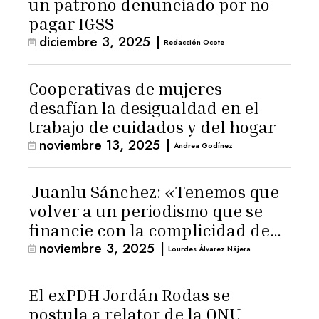
un patrono denunciado por no
pagar IGSS
diciembre 3, 2025
|
Redacción Ocote
Cooperativas de mujeres
desafían la desigualdad en el
trabajo de cuidados y del hogar
noviembre 13, 2025
|
Andrea Godínez
Juanlu Sánchez: «Tenemos que
volver a un periodismo que se
financie con la complicidad de
noviembre 3, 2025
|
los lectores»
Lourdes Álvarez Nájera
El exPDH Jordán Rodas se
postula a relator de la ONU