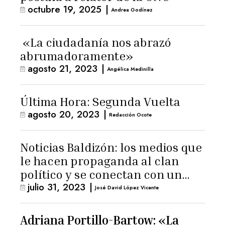
octubre 19, 2025
|
Andrea Godínez
«La ciudadanía nos abrazó
abrumadoramente»
agosto 21, 2023
|
Angélica Medinilla
Última Hora: Segunda Vuelta
agosto 20, 2023
|
Redacción Ocote
Noticias Baldizón: los medios que
le hacen propaganda al clan
político y se conectan con un
julio 31, 2023
|
hombre de confianza de
José David López Vicente
Giammattei
Adriana Portillo-Bartow: «La