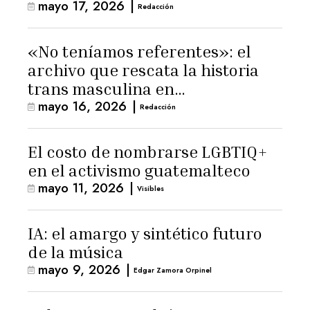
mayo 17, 2026
|
Redacción
«No teníamos referentes»: el
archivo que rescata la historia
trans masculina en
mayo 16, 2026
|
Latinoamérica
Redacción
El costo de nombrarse LGBTIQ+
en el activismo guatemalteco
mayo 11, 2026
|
Visibles
IA: el amargo y sintético futuro
de la música
mayo 9, 2026
|
Edgar Zamora Orpinel