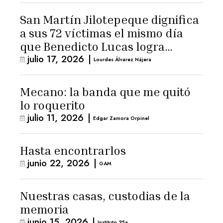
San Martín Jilotepeque dignifica
a sus 72 víctimas el mismo día
que Benedicto Lucas logra
julio 17, 2026
|
arresto domiciliario
Lourdes Álvarez Nájera
Mecano: la banda que me quitó
lo roquerito
julio 11, 2026
|
Edgar Zamora Orpinel
Hasta encontrarlos
junio 22, 2026
|
GAM
Nuestras casas, custodias de la
memoria
junio 15, 2026
|
Instituto 25a