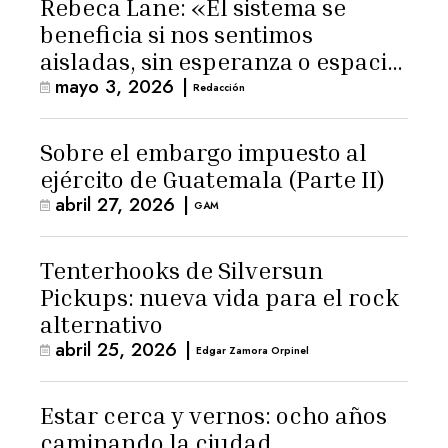
Rebeca Lane: «El sistema se
beneficia si nos sentimos
aisladas, sin esperanza o espacio
mayo 3, 2026
|
para la ternura»
Redacción
Sobre el embargo impuesto al
ejército de Guatemala (Parte II)
abril 27, 2026
|
GAM
Tenterhooks de Silversun
Pickups: nueva vida para el rock
alternativo
abril 25, 2026
|
Edgar Zamora Orpinel
Estar cerca y vernos: ocho años
caminando la ciudad