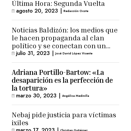
Última Hora: Segunda Vuelta
agosto 20, 2023
|
Redacción Ocote
Noticias Baldizón: los medios que
le hacen propaganda al clan
político y se conectan con un
julio 31, 2023
|
hombre de confianza de
José David López Vicente
Giammattei
Adriana Portillo-Bartow: «La
desaparición es la perfección de
la tortura»
marzo 30, 2023
|
Angélica Medinilla
Nebaj pide justicia para víctimas
ixiles
marzo 17, 2023
|
Christian Gutiérrez