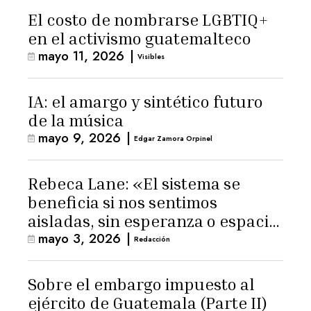
El costo de nombrarse LGBTIQ+
en el activismo guatemalteco
mayo 11, 2026
|
Visibles
IA: el amargo y sintético futuro
de la música
mayo 9, 2026
|
Edgar Zamora Orpinel
Rebeca Lane: «El sistema se
beneficia si nos sentimos
aisladas, sin esperanza o espacio
mayo 3, 2026
|
para la ternura»
Redacción
Sobre el embargo impuesto al
ejército de Guatemala (Parte II)