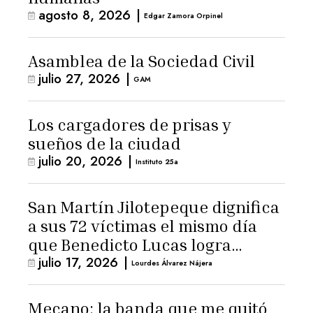
agosto 8, 2026
|
Edgar Zamora Orpinel
Asamblea de la Sociedad Civil
julio 27, 2026
|
GAM
Los cargadores de prisas y
sueños de la ciudad
julio 20, 2026
|
Instituto 25a
San Martín Jilotepeque dignifica
a sus 72 víctimas el mismo día
que Benedicto Lucas logra
julio 17, 2026
|
arresto domiciliario
Lourdes Álvarez Nájera
Mecano: la banda que me quitó