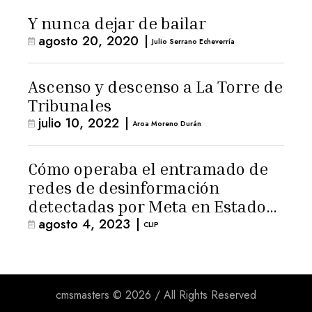
Y nunca dejar de bailar
agosto 20, 2020
|
Julio Serrano Echeverría
Ascenso y descenso a La Torre de
Tribunales
julio 10, 2022
|
Aroa Moreno Durán
Cómo operaba el entramado de
redes de desinformación
detectadas por Meta en Estados
agosto 4, 2023
|
Unidos
CLIP
cmsmasters © 2026 / All Rights Reserved