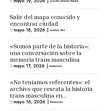
mayo 19, 2026
|
Lourdes Álvarez Nájera
Salir del mapa conocido y
encontrar ciudad
mayo 18, 2026
|
Instituto 25a
«Somos parte de la historia»:
una conversación sobre la
memoria trans masculina
mayo 17, 2026
|
Redacción
«No teníamos referentes»: el
archivo que rescata la historia
trans masculina en
mayo 16, 2026
|
Latinoamérica
Redacción