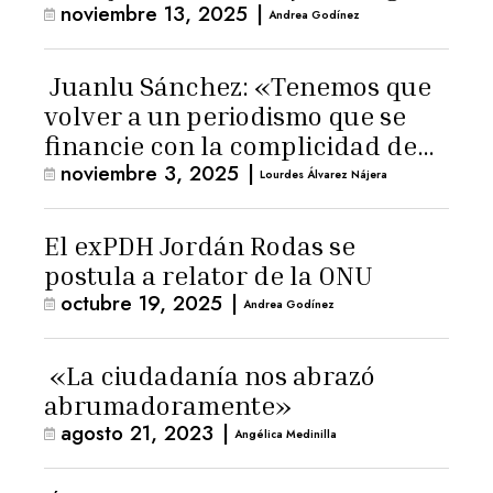
noviembre 13, 2025
|
Andrea Godínez
Juanlu Sánchez: «Tenemos que
volver a un periodismo que se
financie con la complicidad de
noviembre 3, 2025
|
los lectores»
Lourdes Álvarez Nájera
El exPDH Jordán Rodas se
postula a relator de la ONU
octubre 19, 2025
|
Andrea Godínez
«La ciudadanía nos abrazó
abrumadoramente»
agosto 21, 2023
|
Angélica Medinilla