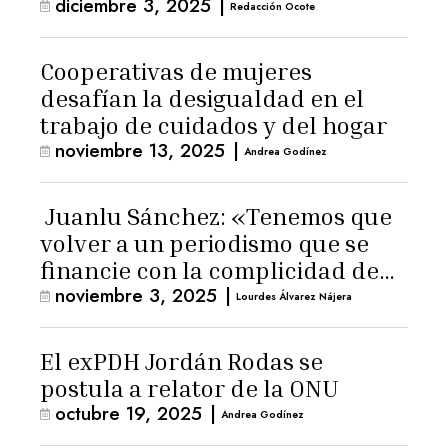
diciembre 3, 2025
|
Redacción Ocote
Cooperativas de mujeres
desafían la desigualdad en el
trabajo de cuidados y del hogar
noviembre 13, 2025
|
Andrea Godínez
Juanlu Sánchez: «Tenemos que
volver a un periodismo que se
financie con la complicidad de
noviembre 3, 2025
|
los lectores»
Lourdes Álvarez Nájera
El exPDH Jordán Rodas se
postula a relator de la ONU
octubre 19, 2025
|
Andrea Godínez