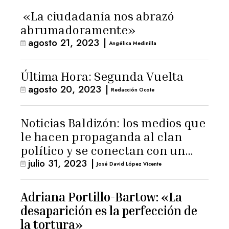
«La ciudadanía nos abrazó
abrumadoramente»
agosto 21, 2023
|
Angélica Medinilla
Última Hora: Segunda Vuelta
agosto 20, 2023
|
Redacción Ocote
Noticias Baldizón: los medios que
le hacen propaganda al clan
político y se conectan con un
julio 31, 2023
|
hombre de confianza de
José David López Vicente
Giammattei
Adriana Portillo-Bartow: «La
desaparición es la perfección de
la tortura»