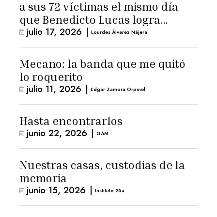
a sus 72 víctimas el mismo día
que Benedicto Lucas logra
julio 17, 2026
|
arresto domiciliario
Lourdes Álvarez Nájera
Mecano: la banda que me quitó
lo roquerito
julio 11, 2026
|
Edgar Zamora Orpinel
Hasta encontrarlos
junio 22, 2026
|
GAM
Nuestras casas, custodias de la
memoria
junio 15, 2026
|
Instituto 25a