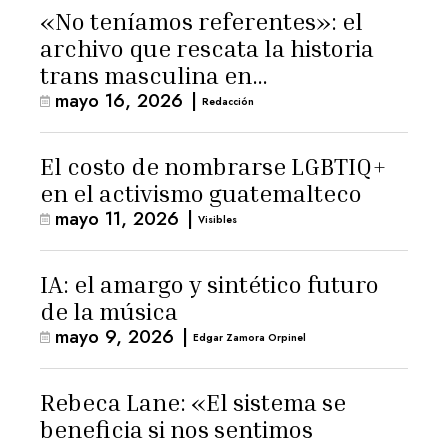
«No teníamos referentes»: el
archivo que rescata la historia
trans masculina en
mayo 16, 2026
|
Latinoamérica
Redacción
El costo de nombrarse LGBTIQ+
en el activismo guatemalteco
mayo 11, 2026
|
Visibles
IA: el amargo y sintético futuro
de la música
mayo 9, 2026
|
Edgar Zamora Orpinel
Rebeca Lane: «El sistema se
beneficia si nos sentimos