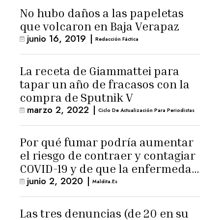
No hubo daños a las papeletas
que volcaron en Baja Verapaz
junio 16, 2019
|
Redacción Fáctica
La receta de Giammattei para
tapar un año de fracasos con la
compra de Sputnik V
marzo 2, 2022
|
Ciclo De Actualización Para Periodistas
Por qué fumar podría aumentar
el riesgo de contraer y contagiar
COVID-19 y de que la enfermedad
junio 2, 2020
|
sea más grave
Maldita.es
Las tres denuncias (de 20 en su