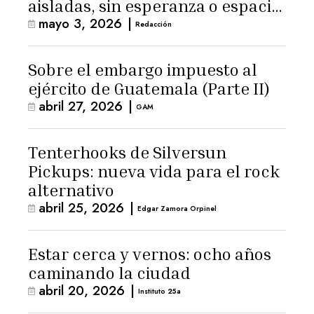
aisladas, sin esperanza o espacio
mayo 3, 2026
|
para la ternura»
Redacción
Sobre el embargo impuesto al
ejército de Guatemala (Parte II)
abril 27, 2026
|
GAM
Tenterhooks de Silversun
Pickups: nueva vida para el rock
alternativo
abril 25, 2026
|
Edgar Zamora Orpinel
Estar cerca y vernos: ocho años
caminando la ciudad
abril 20, 2026
|
Instituto 25a