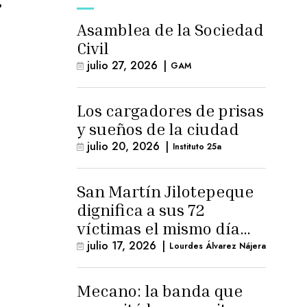
Asamblea de la Sociedad
Civil
julio 27, 2026
|
GAM
Los cargadores de prisas
y sueños de la ciudad
julio 20, 2026
|
Instituto 25a
San Martín Jilotepeque
dignifica a sus 72
víctimas el mismo día
que Benedicto Lucas
julio 17, 2026
|
Lourdes Álvarez Nájera
logra arresto
domiciliario
Mecano: la banda que