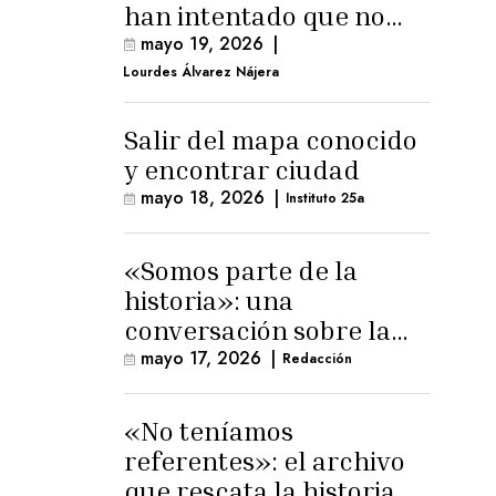
han intentado que no
exista el terreno
mayo 19, 2026
|
comunal»
Lourdes Álvarez Nájera
Salir del mapa conocido
y encontrar ciudad
mayo 18, 2026
|
Instituto 25a
«Somos parte de la
historia»: una
conversación sobre la
memoria trans
mayo 17, 2026
|
Redacción
masculina
«No teníamos
referentes»: el archivo
que rescata la historia