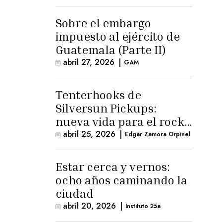
para la ternura»
Sobre el embargo
impuesto al ejército de
Guatemala (Parte II)
abril 27, 2026
|
GAM
Tenterhooks de
Silversun Pickups:
nueva vida para el rock
alternativo
abril 25, 2026
|
Edgar Zamora Orpinel
Estar cerca y vernos:
ocho años caminando la
ciudad
abril 20, 2026
|
Instituto 25a