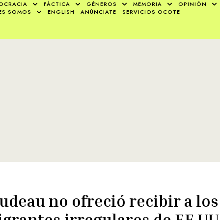
OCRACIA
FÁCTICA
GÉNEROS
MEMORIA
OPINIÓN
ES SOMOS
ENGLISH
ANÚNCIATE
SERVICIOS OCOTE
udeau no ofreció recibir a los
grantes irregulares de EE.UU