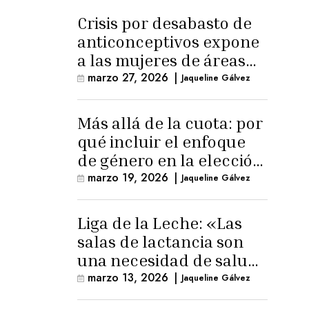
Crisis por desabasto de
anticonceptivos expone
a las mujeres de áreas
rurales
marzo 27, 2026
|
Jaqueline Gálvez
Más allá de la cuota: por
qué incluir el enfoque
de género en la elección
de Fiscal General
marzo 19, 2026
|
Jaqueline Gálvez
Liga de la Leche: «Las
salas de lactancia son
una necesidad de salud
pública»
marzo 13, 2026
|
Jaqueline Gálvez