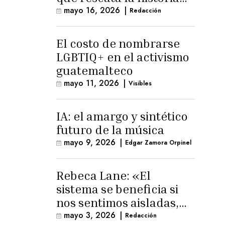
trans masculina en
mayo 16, 2026
|
Redacción
Latinoamérica
El costo de nombrarse
LGBTIQ+ en el activismo
guatemalteco
mayo 11, 2026
|
Visibles
IA: el amargo y sintético
futuro de la música
mayo 9, 2026
|
Edgar Zamora Orpinel
Rebeca Lane: «El
sistema se beneficia si
nos sentimos aisladas,
sin esperanza o espacio
mayo 3, 2026
|
Redacción