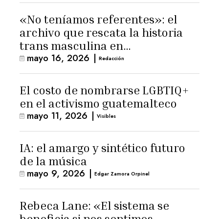
«No teníamos referentes»: el
archivo que rescata la historia
trans masculina en
mayo 16, 2026
|
Latinoamérica
Redacción
El costo de nombrarse LGBTIQ+
en el activismo guatemalteco
mayo 11, 2026
|
Visibles
IA: el amargo y sintético futuro
de la música
mayo 9, 2026
|
Edgar Zamora Orpinel
Rebeca Lane: «El sistema se
beneficia si nos sentimos