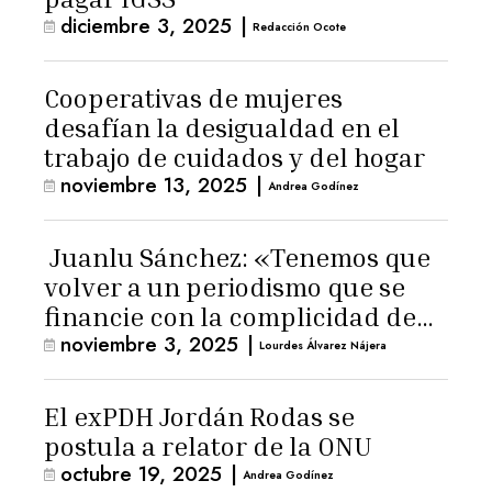
diciembre 3, 2025
|
Redacción Ocote
Cooperativas de mujeres
desafían la desigualdad en el
trabajo de cuidados y del hogar
noviembre 13, 2025
|
Andrea Godínez
Juanlu Sánchez: «Tenemos que
volver a un periodismo que se
financie con la complicidad de
noviembre 3, 2025
|
los lectores»
Lourdes Álvarez Nájera
El exPDH Jordán Rodas se
postula a relator de la ONU
octubre 19, 2025
|
Andrea Godínez