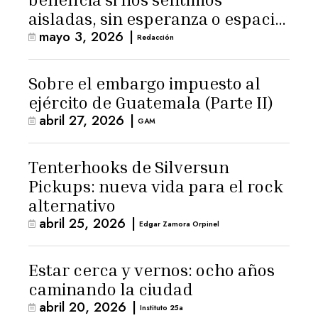
aisladas, sin esperanza o espacio
mayo 3, 2026
|
para la ternura»
Redacción
Sobre el embargo impuesto al
ejército de Guatemala (Parte II)
abril 27, 2026
|
GAM
Tenterhooks de Silversun
Pickups: nueva vida para el rock
alternativo
abril 25, 2026
|
Edgar Zamora Orpinel
Estar cerca y vernos: ocho años
caminando la ciudad
abril 20, 2026
|
Instituto 25a