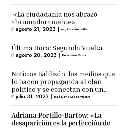
«La ciudadanía nos abrazó
abrumadoramente»
agosto 21, 2023
|
Angélica Medinilla
Última Hora: Segunda Vuelta
agosto 20, 2023
|
Redacción Ocote
Noticias Baldizón: los medios que
le hacen propaganda al clan
político y se conectan con un
julio 31, 2023
|
hombre de confianza de
José David López Vicente
Giammattei
Adriana Portillo-Bartow: «La
desaparición es la perfección de