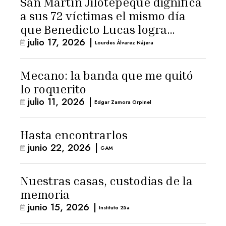
San Martín Jilotepeque dignifica
a sus 72 víctimas el mismo día
que Benedicto Lucas logra
julio 17, 2026
|
arresto domiciliario
Lourdes Álvarez Nájera
Mecano: la banda que me quitó
lo roquerito
julio 11, 2026
|
Edgar Zamora Orpinel
Hasta encontrarlos
junio 22, 2026
|
GAM
Nuestras casas, custodias de la
memoria
junio 15, 2026
|
Instituto 25a