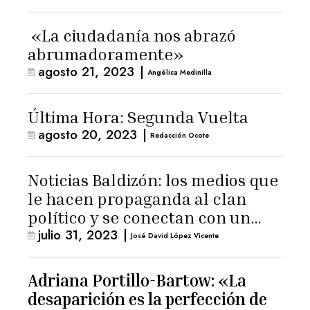
«La ciudadanía nos abrazó
abrumadoramente»
agosto 21, 2023
|
Angélica Medinilla
Última Hora: Segunda Vuelta
agosto 20, 2023
|
Redacción Ocote
Noticias Baldizón: los medios que
le hacen propaganda al clan
político y se conectan con un
julio 31, 2023
|
hombre de confianza de
José David López Vicente
Giammattei
Adriana Portillo-Bartow: «La
desaparición es la perfección de