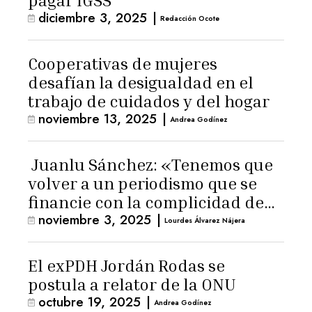
pagar IGSS
diciembre 3, 2025
|
Redacción Ocote
Cooperativas de mujeres
desafían la desigualdad en el
trabajo de cuidados y del hogar
noviembre 13, 2025
|
Andrea Godínez
Juanlu Sánchez: «Tenemos que
volver a un periodismo que se
financie con la complicidad de
noviembre 3, 2025
|
los lectores»
Lourdes Álvarez Nájera
El exPDH Jordán Rodas se
postula a relator de la ONU
octubre 19, 2025
|
Andrea Godínez