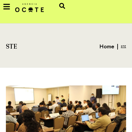
Home
|
STE
STE