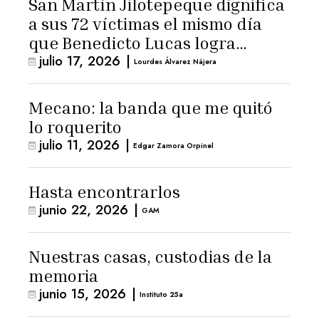
San Martín Jilotepeque dignifica
a sus 72 víctimas el mismo día
que Benedicto Lucas logra
julio 17, 2026
|
arresto domiciliario
Lourdes Álvarez Nájera
Mecano: la banda que me quitó
lo roquerito
julio 11, 2026
|
Edgar Zamora Orpinel
Hasta encontrarlos
junio 22, 2026
|
GAM
Nuestras casas, custodias de la
memoria
junio 15, 2026
|
Instituto 25a