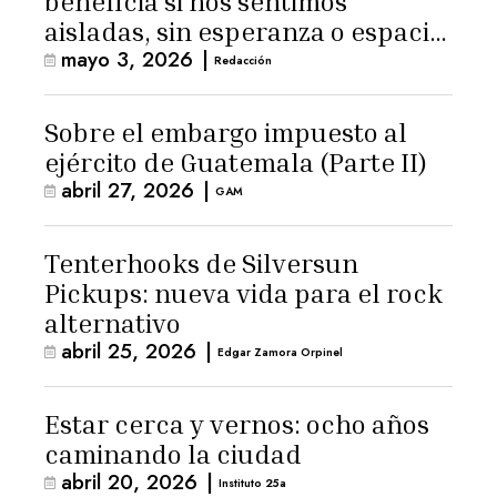
beneficia si nos sentimos
aisladas, sin esperanza o espacio
mayo 3, 2026
|
para la ternura»
Redacción
Sobre el embargo impuesto al
ejército de Guatemala (Parte II)
abril 27, 2026
|
GAM
Tenterhooks de Silversun
Pickups: nueva vida para el rock
alternativo
abril 25, 2026
|
Edgar Zamora Orpinel
Estar cerca y vernos: ocho años
caminando la ciudad
abril 20, 2026
|
Instituto 25a