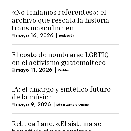
«No teníamos referentes»: el
archivo que rescata la historia
trans masculina en
mayo 16, 2026
|
Latinoamérica
Redacción
El costo de nombrarse LGBTIQ+
en el activismo guatemalteco
mayo 11, 2026
|
Visibles
IA: el amargo y sintético futuro
de la música
mayo 9, 2026
|
Edgar Zamora Orpinel
Rebeca Lane: «El sistema se